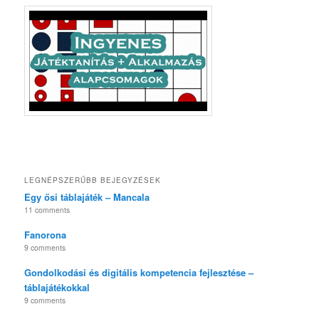
LEGNÉPSZERŰBB BEJEGYZÉSEK
Egy ősi táblajáték – Mancala
11 comments
Fanorona
9 comments
Gondolkodási és digitális kompetencia fejlesztése –
táblajátékokkal
9 comments