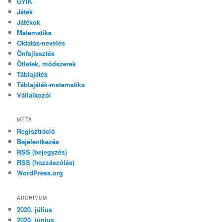
GYIK
Játék
Játékok
Matematika
Oktatás-nevelés
Önfejlesztés
Ötletek, módszerek
Táblajáték
Táblajáték-matematika
Vállalkozói
META
Regisztráció
Bejelentkezés
RSS
(bejegyzés)
RSS
(hozzászólás)
WordPress.org
ARCHÍVUM
2020. július
2020. június