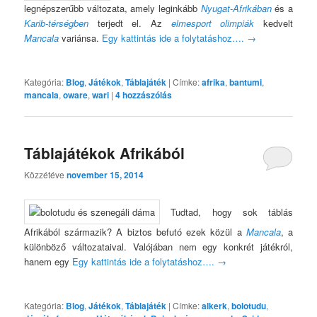
legnépszerűbb változata, amely leginkább
Nyugat-Afrikában
és a
Karib-térségben
terjedt el. Az
elmesport olimpiák
kedvelt
Mancala
variánsa.
Egy kattintás ide a folytatáshoz….
→
Kategória:
Blog
,
Játékok
,
Táblajáték
|
Címke:
afrika
,
bantumi
,
mancala
,
oware
,
wari
|
4
hozzászólás
Táblajátékok Afrikából
Közzétéve
november 15, 2014
Tudtad, hogy sok táblás
Afrikából származik? A biztos befutó ezek közül a
Mancala
, a
különböző változataival. Valójában nem egy konkrét játékról,
hanem egy
Egy kattintás ide a folytatáshoz….
→
Kategória:
Blog
,
Játékok
,
Táblajáték
|
Címke:
alkerk
,
bolotudu
,