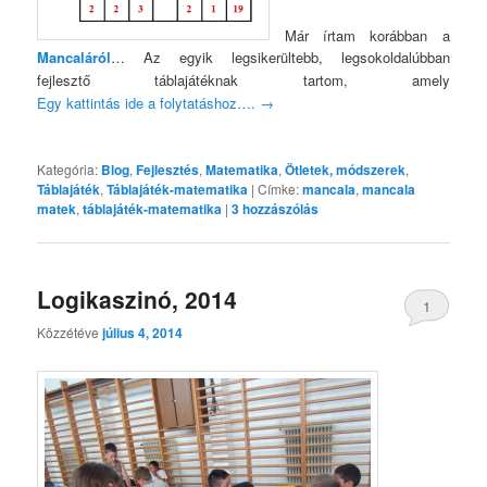
Már írtam korábban a
Mancaláról
… Az egyik legsikerültebb, legsokoldalúbban
fejlesztő táblajátéknak tartom, amely
Egy kattintás ide a folytatáshoz….
→
Kategória:
Blog
,
Fejlesztés
,
Matematika
,
Ötletek, módszerek
,
Táblajáték
,
Táblajáték-matematika
|
Címke:
mancala
,
mancala
matek
,
táblajáték-matematika
|
3
hozzászólás
Logikaszinó, 2014
1
Közzétéve
július 4, 2014