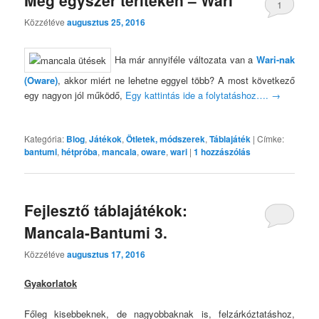
1
Közzétéve
augusztus 25, 2016
Ha már annyiféle változata van a
Wari-nak
(Oware)
, akkor miért ne lehetne eggyel több? A most következő
egy nagyon jól működő,
Egy kattintás ide a folytatáshoz….
→
Kategória:
Blog
,
Játékok
,
Ötletek, módszerek
,
Táblajáték
|
Címke:
bantumi
,
hétpróba
,
mancala
,
oware
,
wari
|
1
hozzászólás
Fejlesztő táblajátékok:
Mancala-Bantumi 3.
Közzétéve
augusztus 17, 2016
Gyakorlatok
Főleg kisebbeknek, de nagyobbaknak is, felzárkóztatáshoz,