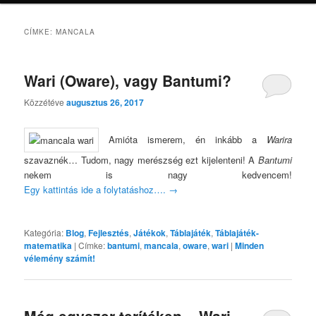
CÍMKE:
MANCALA
Wari (Oware), vagy Bantumi?
Közzétéve
augusztus 26, 2017
Amióta ismerem, én inkább a
Warira
szavaznék… Tudom, nagy merészség ezt kijelenteni! A
Bantumi
nekem is nagy kedvencem!
Egy kattintás ide a folytatáshoz….
→
Kategória:
Blog
,
Fejlesztés
,
Játékok
,
Táblajáték
,
Táblajáték-
matematika
|
Címke:
bantumi
,
mancala
,
oware
,
wari
|
Minden
vélemény számít!
Még egyszer terítéken – Wari