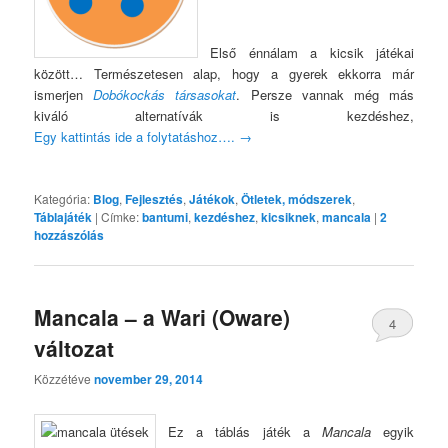
Első énnálam a kicsik játékai
között… Természetesen alap, hogy a gyerek ekkorra már
ismerjen
Dobókockás társasokat
. Persze vannak még más
kiváló alternatívák is kezdéshez,
Egy kattintás ide a folytatáshoz….
→
Kategória:
Blog
,
Fejlesztés
,
Játékok
,
Ötletek, módszerek
,
Táblajáték
|
Címke:
bantumi
,
kezdéshez
,
kicsiknek
,
mancala
|
2
hozzászólás
Mancala – a Wari (Oware)
4
változat
Közzétéve
november 29, 2014
Ez a táblás játék a
Mancala
egyik