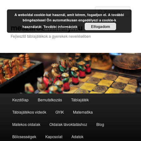
Kere
A weboldal cookie-kat használ, amit kérem, fogadjon el. A további
böngészéssel Ön automatikusan engedélyezi a cookie-k
meszaros-mihaly.hu
Elfogadom
használatát.
További információk
Fejlesztő táblajátékok a gyerekek nevelésében
Fő
Kezdőlap
Bemutatkozás
Táblajáték
Tovább
Tovább
menü
Táblajátékos videók
GYIK
Matematika
az
a
Matekos oldalak
Oldalak távoktatáshoz
Blog
elsődleges
másodlagos
Bölcsességek
Kapcsolat
Adatok
tartalomra
tartalomra