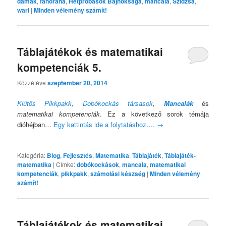
dámák
,
fanorana
,
Hétpróbások Bajnoksága
,
mancala
,
Szidzsa
,
wari
|
Minden vélemény számít!
Táblajátékok és matematikai
kompetenciák 5.
Közzétéve
szeptember 20, 2014
Kiütős Pikkpakk
,
Dobókockás társasok
,
Mancalák
és
matematikai kompetenciák
. Ez a következő sorok témája
dióhéjban…
Egy kattintás ide a folytatáshoz….
→
Kategória:
Blog
,
Fejlesztés
,
Matematika
,
Táblajáték
,
Táblajáték-
matematika
|
Címke:
dobókockások
,
mancala
,
matematikai
kompetenciák
,
pikkpakk
,
számolási készség
|
Minden vélemény
számít!
Táblajátékok és matematikai