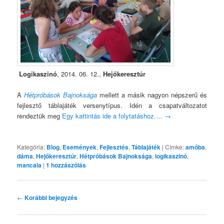
Logikaszinó
, 2014. 06. 12.,
Hejőkeresztúr
A
Hétpróbások Bajnoksága
mellett a másik nagyon népszerű és
fejlesztő táblajáték versenytípus. Idén a csapatváltozatot
rendeztük meg
Egy kattintás ide a folytatáshoz….
→
Kategória:
Blog
,
Események
,
Fejlesztés
,
Táblajáték
|
Címke:
amőba
,
dáma
,
Hejőkeresztúr
,
Hétpróbások Bajnoksága
,
logikaszinó
,
mancala
|
1
hozzászólás
Bejegyzés
←
Korábbi bejegyzés
navigáció