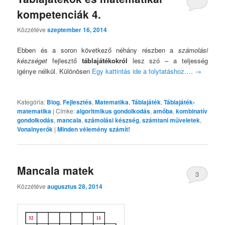
kompetenciák 4.
Közzétéve
szeptember 16, 2014
Ebben és a soron következő néhány részben a
számolási
készséget
fejlesztő
táblajátékokról
lesz szó – a teljesség
igénye nélkül. Különösen
Egy kattintás ide a folytatáshoz….
→
Kategória:
Blog
,
Fejlesztés
,
Matematika
,
Táblajáték
,
Táblajáték-
matematika
|
Címke:
algoritmikus gondolkodás
,
amőba
,
kombinatív
gondolkodás
,
mancala
,
számolási készség
,
számtani műveletek
,
Vonalnyerők
|
Minden vélemény számít!
Mancala matek
3
Közzétéve
augusztus 28, 2014