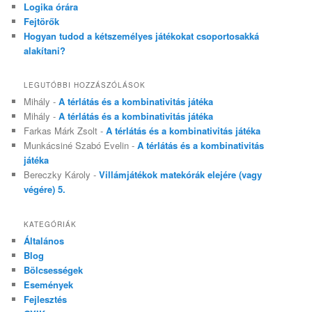
Logika órára
Fejtörők
Hogyan tudod a kétszemélyes játékokat csoportosakká
alakítani?
LEGUTÓBBI HOZZÁSZÓLÁSOK
Mihály
-
A térlátás és a kombinativitás játéka
Mihály
-
A térlátás és a kombinativitás játéka
Farkas Márk Zsolt
-
A térlátás és a kombinativitás játéka
Munkácsiné Szabó Evelin
-
A térlátás és a kombinativitás
játéka
Bereczky Károly
-
Villámjátékok matekórák elejére (vagy
végére) 5.
KATEGÓRIÁK
Általános
Blog
Bölcsességek
Események
Fejlesztés