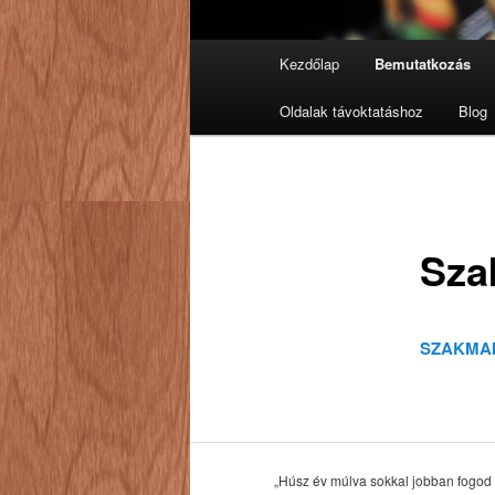
Fő
Kezdőlap
Bemutatkozás
Tovább
menü
Oldalak távoktatáshoz
Blog
az
elsődleges
tartalomra
Sza
SZAKMAI
„Húsz év múlva sokkal jobban fogod s