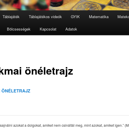
Táblajáték
Táblajátékos videók
GYIK
Matematika
Mateko
Bölcsességek
Kapcsolat
Adatok
kmai önéletrajz
 ÖNÉLETRAJZ
ajnálni azokat a dolgokat, amiket nem csináltál meg, mint azokat, amiket igen.” (