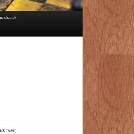
s oldalak
Mark Twain)