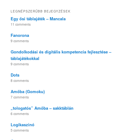
LEGNÉPSZERŰBB BEJEGYZÉSEK
Egy ősi táblajáték – Mancala
11 comments
Fanorona
9 comments
Gondolkodási és digitális kompetencia fejlesztése –
táblajátékokkal
9 comments
Dots
8 comments
Amőba (Gomoku)
7 comments
„tologatós” Amőba – sakktáblán
6 comments
Logikaszinó
5 comments