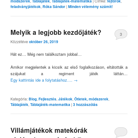
módszerek
,
Táblajáték
,
Táblajáték-matematika
|
Címke:
fejtörők
,
feladványjátékok
,
Róka Sándor
|
Minden vélemény számít!
Melyik a legjobb kezdőjáték?
3
Közzétéve
október 26, 2019
Hát ez… Még nem találkoztam jobbal…
Amikor megjelentek a kicsik az első foglalkozáson, eltátották a
szájukat a regiment játék láttán…
Egy kattintás ide a folytatáshoz….
→
Kategória:
Blog
,
Fejlesztés
,
Játékok
,
Ötletek, módszerek
,
Táblajáték
,
Táblajáték-matematika
|
3
hozzászólás
Villámjátékok matekórák