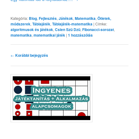
Kategória:
Blog
,
Fejlesztés
,
Játékok
,
Matematika
,
Ötletek,
módszerek
,
Táblajáték
,
Táblajáték-matematika
|
Címke:
algoritmusok és játékok
,
Csien Szü Dzü
,
Fibonacci-sorozat
,
matematika
,
matematikai játék
|
1
hozzászólás
Bejegyzés
←
Korábbi bejegyzés
navigáció