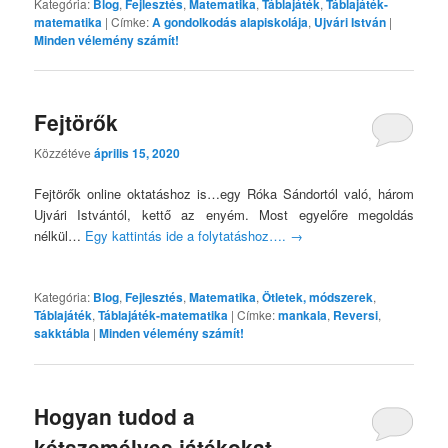
Kategória:
Blog
,
Fejlesztés
,
Matematika
,
Táblajáték
,
Táblajáték-
matematika
|
Címke:
A gondolkodás alapiskolája
,
Ujvári István
|
Minden vélemény számít!
Fejtörők
Közzétéve
április 15, 2020
Fejtörők online oktatáshoz is…egy Róka Sándortól való, három
Ujvári Istvántól, kettő az enyém. Most egyelőre megoldás
nélkül…
Egy kattintás ide a folytatáshoz….
→
Kategória:
Blog
,
Fejlesztés
,
Matematika
,
Ötletek, módszerek
,
Táblajáték
,
Táblajáték-matematika
|
Címke:
mankala
,
Reversi
,
sakktábla
|
Minden vélemény számít!
Hogyan tudod a
kétszemélyes játékokat