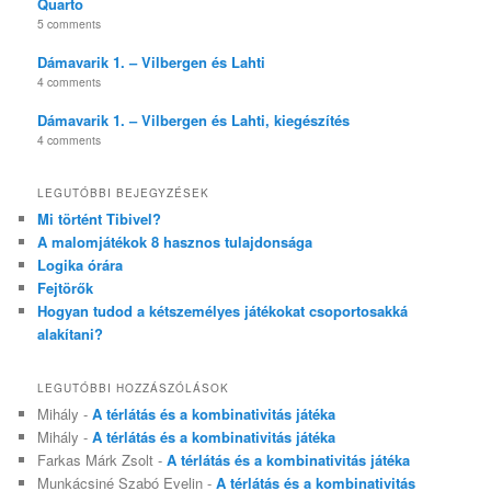
Quarto
5 comments
Dámavarik 1. – Vilbergen és Lahti
4 comments
Dámavarik 1. – Vilbergen és Lahti, kiegészítés
4 comments
LEGUTÓBBI BEJEGYZÉSEK
Mi történt Tibivel?
A malomjátékok 8 hasznos tulajdonsága
Logika órára
Fejtörők
Hogyan tudod a kétszemélyes játékokat csoportosakká
alakítani?
LEGUTÓBBI HOZZÁSZÓLÁSOK
Mihály
-
A térlátás és a kombinativitás játéka
Mihály
-
A térlátás és a kombinativitás játéka
Farkas Márk Zsolt
-
A térlátás és a kombinativitás játéka
Munkácsiné Szabó Evelin
-
A térlátás és a kombinativitás