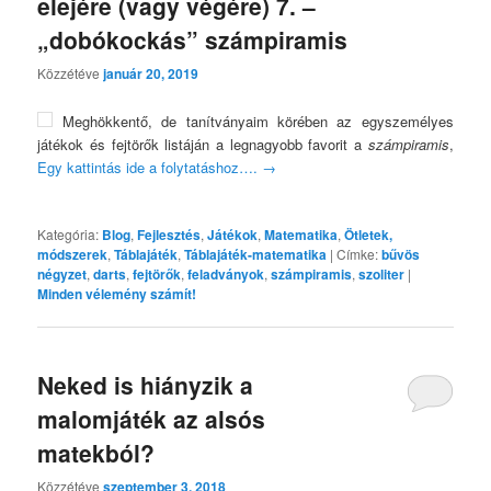
elejére (vagy végére) 7. –
„dobókockás” számpiramis
Közzétéve
január 20, 2019
Meghökkentő, de tanítványaim körében az egyszemélyes
játékok és fejtörők listáján a legnagyobb favorit a
számpiramis
,
Egy kattintás ide a folytatáshoz….
→
Kategória:
Blog
,
Fejlesztés
,
Játékok
,
Matematika
,
Ötletek,
módszerek
,
Táblajáték
,
Táblajáték-matematika
|
Címke:
bűvös
négyzet
,
darts
,
fejtörők
,
feladványok
,
számpiramis
,
szoliter
|
Minden vélemény számít!
Neked is hiányzik a
malomjáték az alsós
matekból?
Közzétéve
szeptember 3, 2018