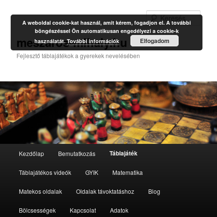
Kere
A weboldal cookie-kat használ, amit kérem, fogadjon el. A további
böngészéssel Ön automatikusan engedélyezi a cookie-k
meszaros-mihaly.hu
Elfogadom
használatát.
További információk
Fejlesztő táblajátékok a gyerekek nevelésében
Fő
Táblajáték
Kezdőlap
Bemutatkozás
Tovább
Tovább
menü
Táblajátékos videók
GYIK
Matematika
az
a
Matekos oldalak
Oldalak távoktatáshoz
Blog
elsődleges
másodlagos
Bölcsességek
Kapcsolat
Adatok
tartalomra
tartalomra