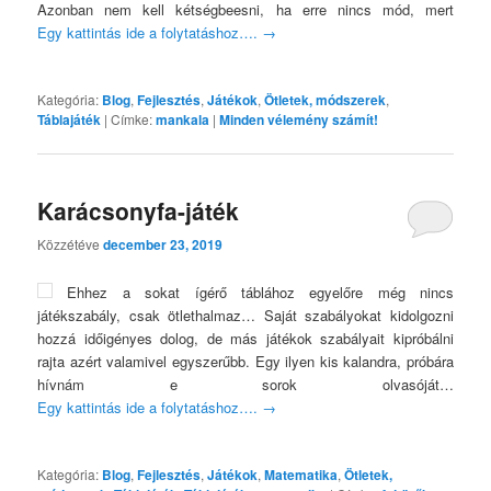
Azonban nem kell kétségbeesni, ha erre nincs mód, mert
Egy kattintás ide a folytatáshoz….
→
Kategória:
Blog
,
Fejlesztés
,
Játékok
,
Ötletek, módszerek
,
Táblajáték
|
Címke:
mankala
|
Minden vélemény számít!
Karácsonyfa-játék
Közzétéve
december 23, 2019
Ehhez a sokat ígérő táblához egyelőre még nincs
játékszabály, csak ötlethalmaz… Saját szabályokat kidolgozni
hozzá időigényes dolog, de más játékok szabályait kipróbálni
rajta azért valamivel egyszerűbb. Egy ilyen kis kalandra, próbára
hívnám e sorok olvasóját…
Egy kattintás ide a folytatáshoz….
→
Kategória:
Blog
,
Fejlesztés
,
Játékok
,
Matematika
,
Ötletek,