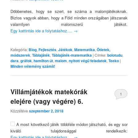
Döbbenetes, hogy se szeri, se száma a malomjátékoknak.
Biztos vagyok abban, hogy a Föld minden országában játszanak
valamilyen malomszerű játékot.
Egy kattintás ide a folytatáshoz….
→
Kategória:
Blog
,
Fejlesztés
,
Játékok
,
Matematika
,
Ötletek,
módszerek
,
Táblajáték
,
Táblajáték-matematika
|
Címke:
bolotudu
,
dara
,
gráfok
,
hamilton út
,
malom
,
nyitott végű feladatok
,
Teeko
|
Minden vélemény számít!
Villámjátékok matekórák
1
elejére (vagy végére) 6.
Közzétéve
szeptember 2, 2018
A most következő játék többféle módon játszható, és egy sor
kiváló tulajdonsággal rendelkezik:
Egy kattintás ide a folytatáshoz….
→