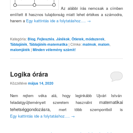
Az alábbi írás nemcsak a címben
említett 8 hasznos tulajdonság miatt lehet értékes a számodra,
hanem a
Egy kattintás ide a folytatáshoz….
→
Kategória:
Blog
,
Fejlesztés
,
Játékok
,
Ötletek, módszerek
,
Táblajáték
,
Táblajáték-matematika
|
Címke:
malmok
,
malom
,
malomjáték
|
Minden vélemény számít!
Logika órára
Közzétéve
május 14, 2020
Nem rejtem véka alá, hogy leginkább Ujvári István
matematikai
feladatgyűjteményeit szeretem használni
tehetséggondozásra,
mert több szempontból is
Egy kattintás ide a folytatáshoz….
→