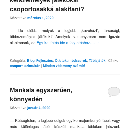
csoportosakká alakítani?
Közzétéve
március 1, 2020
De előbb: melyek a legjobb „kávéházi”, társasági,
többszemélyes játékok? Amelyek versenyzésre nem igazán
alkalmasak, de
Egy kattintás ide a folytatáshoz….
→
Kategória:
Blog
,
Fejlesztés
,
Ötletek, módszerek
,
Táblajáték
|
Címke:
csoport
,
szimultán
|
Minden vélemény számít!
Mankala egyszerűen,
könnyedén
Közzétéve
január 4, 2020
Kétségtelen, a legjobb dolgok egyike majomkenyérfából, vagy
más különleges fából készült mankala táblákon játszani.