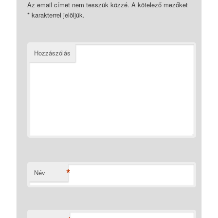
Az email címet nem tesszük közzé.
A kötelező mezőket
*
karakterrel jelöljük.
Hozzászólás
*
Név