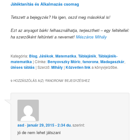
Játéktanítás és Alkalmazás csomag
Tetszett a bejegyzés? Ha igen, oszd meg másokkal is!
Ezt az anyagot bárki felhasználhatja, terjesztheti – egy feltétellel:
ha szerzőként feltünteti a nevemet!
Mészáros Mihály
Kategória:
Blog
,
Játékok
,
Matematika
,
Táblajáték
,
Táblajáték-
matematika
| Címke:
Benyovszky Móric
,
fanorona
,
Madagaszkár
,
ütéses táblás
| Szerző:
Mihály
|
Közvetlen link
a könyvjelzőbe.
9 HOZZÁSZÓLÁS A(Z) “
FANORONA
” BEJEGYZÉSHEZ
asd
-
január 29, 2015 - 2:34 du.
szerint:
jó de nem lehet játszani