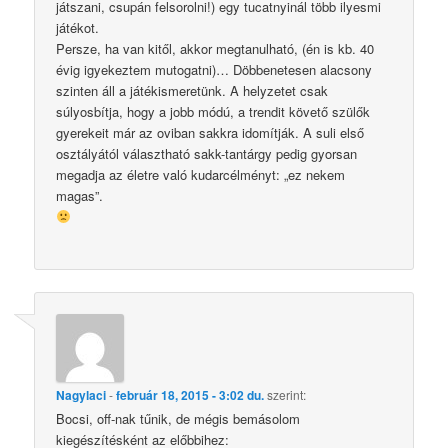
játszani, csupán felsorolni!) egy tucatnyinál több ilyesmi
játékot.
Persze, ha van kitől, akkor megtanulható, (én is kb. 40
évig igyekeztem mutogatni)… Döbbenetesen alacsony
szinten áll a játékismeretünk. A helyzetet csak
súlyosbítja, hogy a jobb módú, a trendit követő szülők
gyerekeit már az oviban sakkra idomítják. A suli első
osztályától választható sakk-tantárgy pedig gyorsan
megadja az életre való kudarcélményt: „ez nekem
magas”.
Nagylaci
-
február 18, 2015 - 3:02 du.
szerint:
Bocsi, off-nak tűnik, de mégis bemásolom
kiegészítésként az előbbihez: