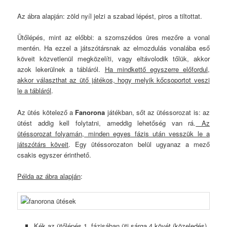
Az ábra alapján: zöld nyíl jelzi a szabad lépést, piros a tiltottat.
Ütőlépés, mint az előbbi: a szomszédos üres mezőre a vonal
mentén. Ha ezzel a játszótársnak az elmozdulás vonalába eső
köveit közvetlenül megközelíti, vagy eltávolodik tőlük, akkor
azok lekerülnek a tábláról.
Ha mindkettő egyszerre előfordul,
akkor választhat az ütő játékos, hogy melyik kőcsoportot veszi
le a tábláról
.
Az ütés kötelező a
Fanorona
játékban, sőt az ütéssorozat is: az
ütést addig kell folytatni, ameddig lehetőség van rá.
Az
ütéssorozat folyamán, minden egyes fázis után vesszük le a
játszótárs köveit
. Egy ütéssorozaton belül ugyanaz a mező
csakis egyszer érinthető.
Példa az ábra alapján
:
Kék az ütőlépés 1. fázisában üti sárga 4 kövét (közeledés).