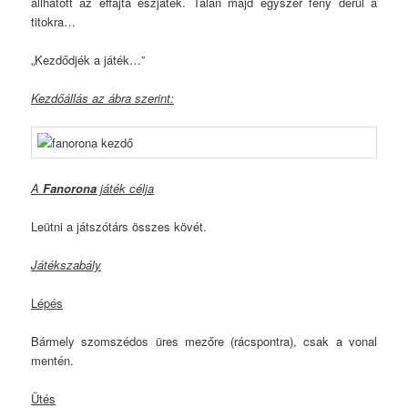
állhatott az effajta észjáték. Talán majd egyszer fény derül a
titokra…
„Kezdődjék a játék…”
Kezdőállás az ábra szerint:
A
Fanorona
játék célja
Leütni a játszótárs összes kövét.
Játékszabály
Lépés
Bármely szomszédos üres mezőre (rácspontra), csak a vonal
mentén.
Ütés