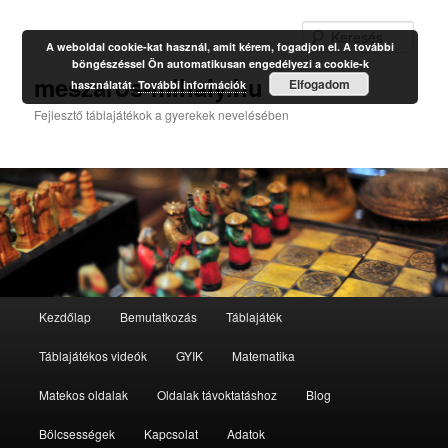
Kere
A weboldal cookie-kat használ, amit kérem, fogadjon el. A további
böngészéssel Ön automatikusan engedélyezi a cookie-k
meszaros-mihaly.hu
Elfogadom
használatát.
További információk
Fejlesztő táblajátékok a gyerekek nevelésében
Fő
Kezdőlap
Bemutatkozás
Táblajáték
Tovább
menü
Táblajátékos videók
GYIK
Matematika
az
Matekos oldalak
Oldalak távoktatáshoz
Blog
elsődleges
Bölcsességek
Kapcsolat
Adatok
tartalomra