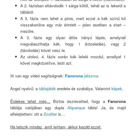
A 2. fázisban eltávolodik 1 sárga kőtől, tehát az is lekerül a
tábláról.
A 3. fázis nem lehet a piros, mert ezzel a kék színű kő
visszakerülne egy már érintett – jelen esetben a start –
mezőre.
A 3. fázis egy olyan átlós irányú lépés, amelynél
megválaszthatja kék, hogy 1 (közeledés), vagy 2
(távolodás) követ vesz le.
Az utolsó, 4. fázis során kék lefelé mozdul, amellyel 1
követ megközelítve, leüti azt.
Itt van egy videó segítségnek:
Fanorona
játszma
.
Angol nyelvű: a
táblajáték
eredete és szabálya. Valamint
képek
.
Érdekes lehet még…
Biztos észrevetted, hogy a
Fanorona
táblája valójában egy dupla
Alquerque
tábla! Ja, és majd
elfelejtettem: ott a
Szoliter
is…
Ha tetszik mindaz, amit leírtam, akkor kezdd ezzel: