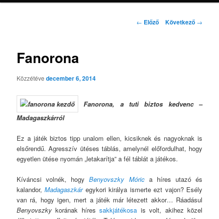
Bejegyzés
←
Előző
Következő
→
navigáció
Fanorona
Közzétéve
december 6, 2014
Fanorona, a tuti biztos kedvenc –
Madagaszkárról
Ez a játék biztos tipp unalom ellen, kicsiknek és nagyoknak is
elsőrendű. Agresszív ütéses táblás, amelynél előfordulhat, hogy
egyetlen ütése nyomán „letakarítja” a fél táblát a játékos.
Kíváncsi volnék, hogy
Benyovszky Móric
a híres utazó és
kalandor,
Madagaszkár
egykori királya ismerte ezt vajon? Esély
van rá, hogy igen, mert a játék már létezett akkor… Ráadásul
Benyovszky
korának híres
sakkjátékosa
is volt, akihez közel