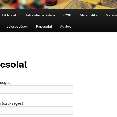
Táblajáték
Táblajátékos videók
GYIK
Matematika
Mateko
Bölcsességek
Kapcsolat
Adatok
csolat
séges)
m (szükséges)