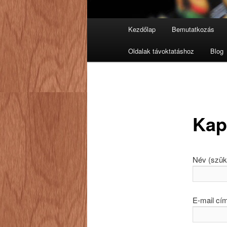
Fő
Kezdőlap
Bemutatkozás
Tovább
menü
Oldalak távoktatáshoz
Blog
az
elsődleges
tartalomra
Kap
Név (szük
E-mail cí