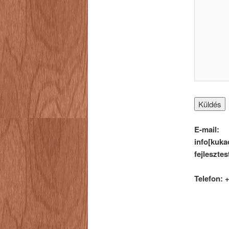
E-mail:
info[kuka
fejleszte
Telefon: +