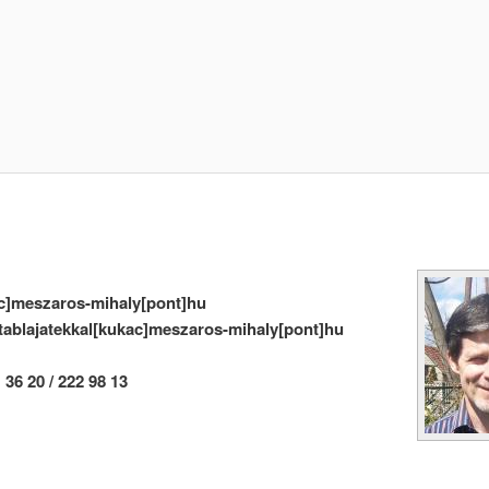
c]meszaros-mihaly[pont]hu
stablajatekkal[kukac]meszaros-mihaly[pont]hu
 36 20 / 222 98 13