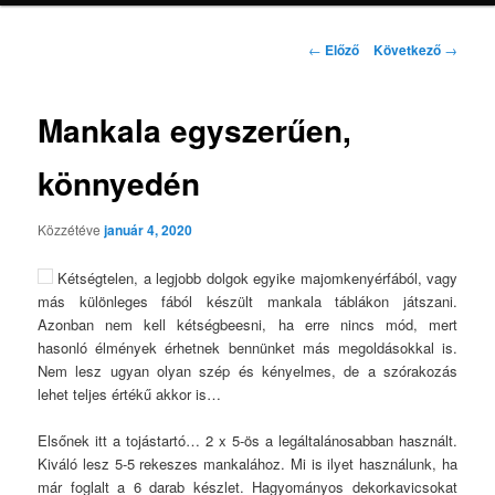
Bejegyzés
←
Előző
Következő
→
navigáció
Mankala egyszerűen,
könnyedén
Közzétéve
január 4, 2020
Kétségtelen, a legjobb dolgok egyike majomkenyérfából, vagy
más különleges fából készült mankala táblákon játszani.
Azonban nem kell kétségbeesni, ha erre nincs mód, mert
hasonló élmények érhetnek bennünket más megoldásokkal is.
Nem lesz ugyan olyan szép és kényelmes, de a szórakozás
lehet teljes értékű akkor is…
Elsőnek itt a tojástartó… 2 x 5-ös a legáltalánosabban használt.
Kiváló lesz 5-5 rekeszes mankalához. Mi is ilyet használunk, ha
már foglalt a 6 darab készlet. Hagyományos dekorkavicsokat