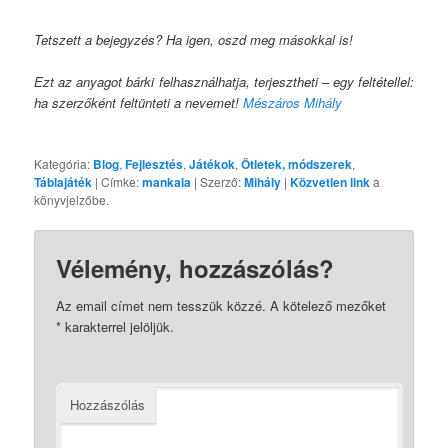
Tetszett a bejegyzés? Ha igen, oszd meg másokkal is!
Ezt az anyagot bárki felhasználhatja, terjesztheti – egy feltétellel:
ha szerzőként feltünteti a nevemet!
Mészáros Mihály
Kategória:
Blog
,
Fejlesztés
,
Játékok
,
Ötletek, módszerek
,
Táblajáték
| Címke:
mankala
| Szerző:
Mihály
|
Közvetlen link
a
könyvjelzőbe.
Vélemény, hozzászólás?
Az email címet nem tesszük közzé.
A kötelező mezőket
*
karakterrel jelöljük.
Hozzászólás