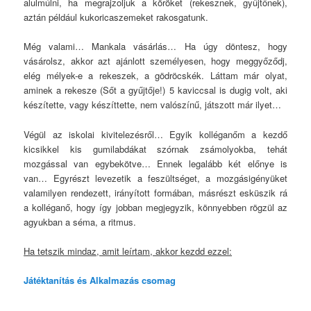
alulmúlni, ha megrajzoljuk a köröket (rekesznek, gyűjtőnek),
aztán például kukoricaszemeket rakosgatunk.
Még valami… Mankala vásárlás… Ha úgy döntesz, hogy
vásárolsz, akkor azt ajánlott személyesen, hogy meggyőződj,
elég mélyek-e a rekeszek, a gödröcskék. Láttam már olyat,
aminek a rekesze (Sőt a gyűjtője!) 5 kaviccsal is dugig volt, aki
készítette, vagy készíttette, nem valószínű, játszott már ilyet…
Végül az iskolai kivitelezésről… Egyik kolléganőm a kezdő
kicsikkel kis gumilabdákat szórnak zsámolyokba, tehát
mozgással van egybekötve… Ennek legalább két előnye is
van… Egyrészt levezetik a feszültséget, a mozgásigényüket
valamilyen rendezett, irányított formában, másrészt esküszik rá
a kolléganő, hogy így jobban megjegyzik, könnyebben rögzül az
agyukban a séma, a ritmus.
Ha tetszik mindaz, amit leírtam, akkor kezdd ezzel:
Játéktanítás és Alkalmazás csomag