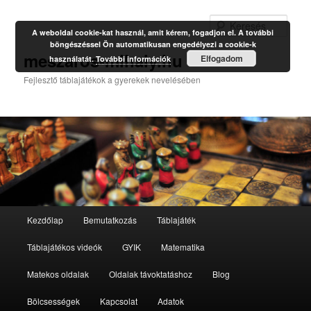
Kere
A weboldal cookie-kat használ, amit kérem, fogadjon el. A további
böngészéssel Ön automatikusan engedélyezi a cookie-k
meszaros-mihaly.hu
Elfogadom
használatát.
További információk
Fejlesztő táblajátékok a gyerekek nevelésében
Fő
Kezdőlap
Bemutatkozás
Táblajáték
Tovább
menü
Táblajátékos videók
GYIK
Matematika
az
Matekos oldalak
Oldalak távoktatáshoz
Blog
elsődleges
Bölcsességek
Kapcsolat
Adatok
tartalomra