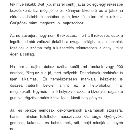
tekintve inkább 3-at (kb. másfél centi) javaslok egy-egy rekeszbe
kezdésként. Ez még jól elfér, könnyen kivehető és a játszma
előrehaladottabb állapotában sem lesz túlzottan teli a rekesz.
Gyűjtőnek bármi megteszi, pl. sajtosdoboz.
Az ne zavarjon, hogy nem 6 rekeszes, mert a 6 rekeszes csak a
legelterjedtebb változat (inkább a nyugati világban), a mankalák
fajtáinak a száma még a kiszerelés tekintetében is annyi, mint
égen a csillag.
Ha már a sajtos doboz szóba került, mi tárolunk vagy 200
darabot, főleg az alja jó, mert mélyebb. Dekorkövek tárolására is
igen alkalmas. És természetesen mankala készletet is
összeállíthatunk belőle, amint ez a Hétpróbákon már
megszokott. Egymás mellé helyezve, azzal a bizonyos ragasztó
gumival rögzítve máris kész. Igaz, kicsit helyigényes.
Ja, és persze nemcsak dekorkavicsok alkalmasak szórásra,
hanem minden fellelhető, masszívabb kis tárgy. Gyöngyök,
gombok, kukorica- és babszemek, sőt, majd mindjárt… egyéb
is…