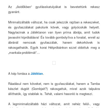
Az „ősidőkben” gyufásskatulyákat is bevetettünk rekesz
gyanánt.
Minimalizáltabb változat, ha csak jelezzük rajzban a rekeszeket,
és gyufaszálakat pakolunk kövek, vagy golyócskák helyett.
Nagylacinak a Játéktanon van ilyen príma ábrája, amit tudok
javasolni kipróbálásra! És tovább gombolyítva a fonalat, ennél az
ábránál nemcsak gyufaszálak, hanem dekorkövek is
rakosgathatók. Egyik korai Hétpróbánkon ezzel oldottuk meg a
„mankala-problémát”…
A kép forrása a
Játéktan
.
Ráadásul nem köveket, nem is gyufaszálakat, hanem a Tamba
készlet dugóit (Gombjait?) rakosgattuk, mivel azok talpukra
állíthatók, így stabilak is. Tehát, valami hasonló is megteszi.
A legminimalizáltabb házi változat, amit nehéz felül-, vagy