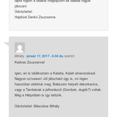
lapra fogom a tálakat megrajzolni és babbal fogjuk
játszani.
Üdvözlettel:
Hajdúné Dankó Zsuzsanna
Mihály
-
január 17, 2017 - 6:56 du.
szerint:
Kedves Zsuzsanna!
Igen, én is találkoztam a Kalaha, Kalah elnevezéssel.
Nagyon szívesen! Jól játszható úgy is, mi régen
hasonlóan oldottuk meg. Babszem helyett dekorkavics,
vagy a Tambának a jelhordozói (Gombok, dugók?) voltak.
Még a Hétpróbán is így tettünk.
Üdvözlettel: Mészáros Mihály