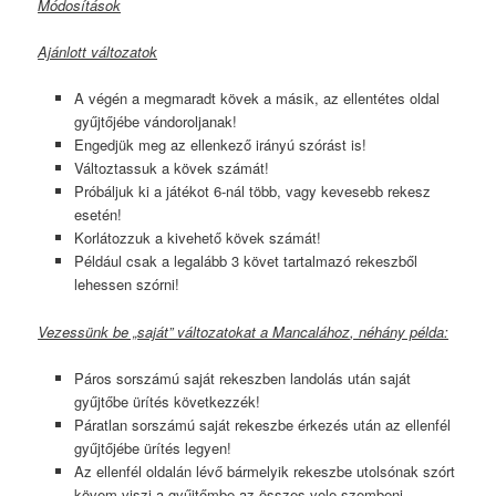
Módosítások
Ajánlott változatok
A végén a megmaradt kövek a másik, az ellentétes oldal
gyűjtőjébe vándoroljanak!
Engedjük meg az ellenkező irányú szórást is!
Változtassuk a kövek számát!
Próbáljuk ki a játékot 6-nál több, vagy kevesebb rekesz
esetén!
Korlátozzuk a kivehető kövek számát!
Például csak a legalább 3 követ tartalmazó rekeszből
lehessen szórni!
Vezessünk be „saját” változatokat a
Mancalához
, néhány példa:
Páros sorszámú saját rekeszben landolás után saját
gyűjtőbe ürítés következzék!
Páratlan sorszámú saját rekeszbe érkezés után az ellenfél
gyűjtőjébe ürítés legyen!
Az ellenfél oldalán lévő bármelyik rekeszbe utolsónak szórt
kövem viszi a gyűjtőmbe az összes vele szembeni