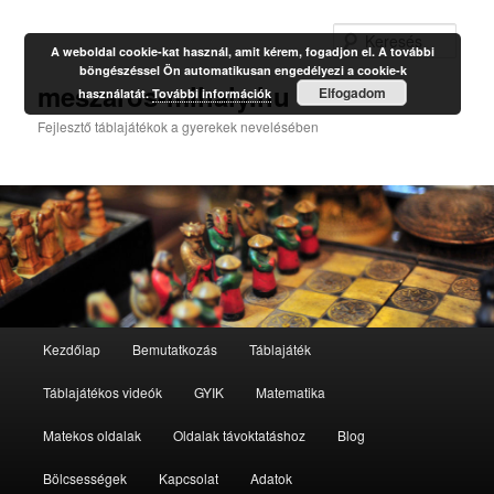
Kere
A weboldal cookie-kat használ, amit kérem, fogadjon el. A további
böngészéssel Ön automatikusan engedélyezi a cookie-k
meszaros-mihaly.hu
Elfogadom
használatát.
További információk
Fejlesztő táblajátékok a gyerekek nevelésében
Fő
Kezdőlap
Bemutatkozás
Táblajáték
Tovább
menü
Táblajátékos videók
GYIK
Matematika
az
Matekos oldalak
Oldalak távoktatáshoz
Blog
elsődleges
Bölcsességek
Kapcsolat
Adatok
tartalomra