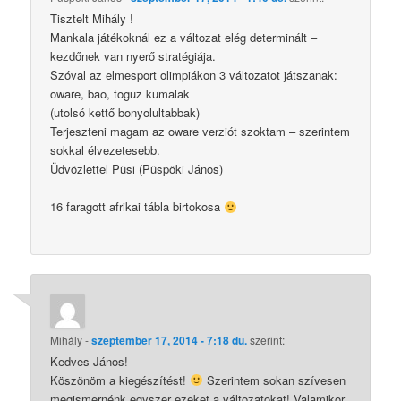
Tisztelt Mihály !
Mankala játékoknál ez a változat elég determinált –
kezdőnek van nyerő stratégiája.
Szóval az elmesport olimpiákon 3 változatot játszanak:
oware, bao, toguz kumalak
(utolsó kettő bonyolultabbak)
Terjeszteni magam az oware verziót szoktam – szerintem
sokkal élvezetesebb.
Üdvözlettel Püsi (Püspöki János)
16 faragott afrikai tábla birtokosa
Mihály
-
szeptember 17, 2014 - 7:18 du.
szerint:
Kedves János!
Köszönöm a kiegészítést!
Szerintem sokan szívesen
megismernénk egyszer ezeket a változatokat! Valamikor