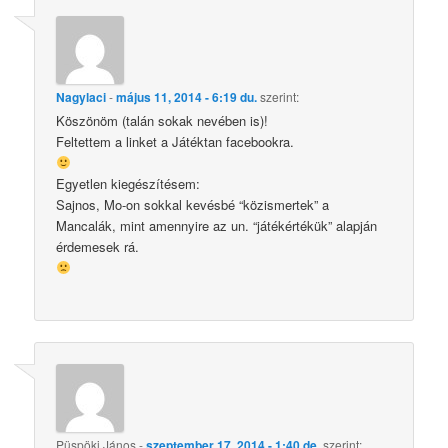
Nagylaci
-
május 11, 2014 - 6:19 du.
szerint:
Köszönöm (talán sokak nevében is)!
Feltettem a linket a Játéktan facebookra.
Egyetlen kiegészítésem:
Sajnos, Mo-on sokkal kevésbé “közismertek” a
Mancalák, mint amennyire az un. “játékértékük” alapján
érdemesek rá.
Püspöki János
-
szeptember 17, 2014 - 1:40 de.
szerint: