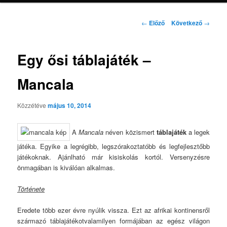
Bejegyzés
←
Előző
Következő
→
navigáció
Egy ősi táblajáték –
Mancala
Közzétéve
május 10, 2014
A
Mancala
néven közismert
táblajáték
a legek
játéka. Egyike a legrégibb, legszórakoztatóbb és
legfejlesztőbb
játékoknak. Ajánlható már kisiskolás kortól. Versenyzésre
önmagában is kiválóan alkalmas.
Története
Eredete több ezer évre nyúlik vissza. Ezt az afrikai kontinensről
származó táblajátékotvalamilyen formájában az egész világon