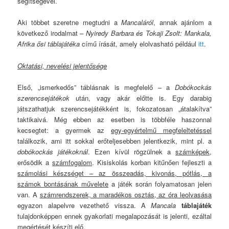
segítségével.
Aki többet szeretne megtudni a
Mancaláról
, annak ajánlom a
következő irodalmat –
Nyiredy Barbara és Tokaji Zsolt: Mankala,
Afrika ősi táblajátéka
című írását, amely elolvasható például
itt
.
Oktatási, nevelési jelentősége
Első, „ismerkedős” táblásnak is megfelelő – a
Dobókockás
szerencsejátékok
után, vagy akár előtte is. Egy darabig
játszathatjuk szerencsejátékként is, fokozatosan „átalakítva”
taktikaivá. Még ebben az esetben is többféle haszonnal
kecsegtet: a gyermek az
egy-egyértelmű megfeleltetéssel
találkozik, ami itt sokkal erőteljesebben jelentkezik, mint pl. a
dobókockás játékoknál
. Ezen kívül rögzülnek a
számképek
,
erősödik a
számfogalom
. Kisiskolás korban kitűnően fejleszti a
számolási készséget – az összeadás, kivonás, pótlás, a
számok bontásának művelete
a játék során folyamatosan jelen
van. A
számrendszerek, a maradékos osztás, az óra leolvasása
egyazon alapelvre vezethető vissza. A
Mancala
táblajáték
tulajdonképpen ennek gyakorlati megalapozását is jelenti, ezáltal
megértését készíti elő.