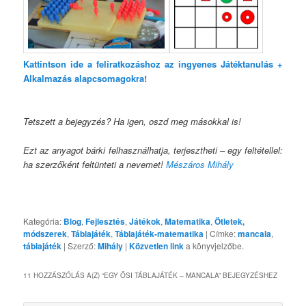
Kattintson ide a feliratkozáshoz az ingyenes Játéktanulás +
Alkalmazás alapcsomagokra!
Tetszett a bejegyzés? Ha igen, oszd meg másokkal is!
Ezt az anyagot bárki felhasználhatja, terjesztheti – egy feltétellel:
ha szerzőként feltünteti a nevemet!
Mészáros Mihály
Kategória:
Blog
,
Fejlesztés
,
Játékok
,
Matematika
,
Ötletek,
módszerek
,
Táblajáték
,
Táblajáték-matematika
| Címke:
mancala
,
táblajáték
| Szerző:
Mihály
|
Közvetlen link
a könyvjelzőbe.
11 HOZZÁSZÓLÁS A(Z) “
EGY ŐSI TÁBLAJÁTÉK – MANCALA
” BEJEGYZÉSHEZ