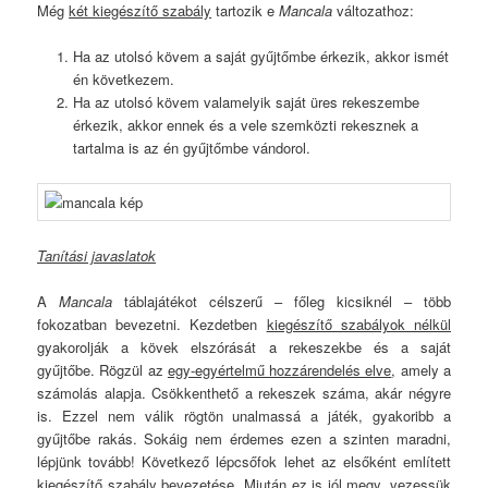
Még
két kiegészítő szabály
tartozik e
Mancala
változathoz:
Ha az utolsó kövem a saját gyűjtőmbe érkezik, akkor ismét
én következem.
Ha az utolsó kövem valamelyik saját üres rekeszembe
érkezik, akkor ennek és a vele szemközti rekesznek a
tartalma is az én gyűjtőmbe vándorol.
Tanítási javaslatok
A
Mancala
táblajátékot célszerű – főleg kicsiknél – több
fokozatban bevezetni. Kezdetben
kiegészítő szabályok nélkül
gyakorolják a kövek elszórását a rekeszekbe és a saját
gyűjtőbe. Rögzül az
egy-egyértelmű hozzárendelés elve
, amely a
számolás alapja. Csökkenthető a rekeszek száma, akár négyre
is. Ezzel nem válik rögtön unalmassá a játék, gyakoribb a
gyűjtőbe rakás. Sokáig nem érdemes ezen a szinten maradni,
lépjünk tovább! Következő lépcsőfok lehet az elsőként említett
kiegészítő szabály bevezetése. Miután ez is jól megy, vezessük