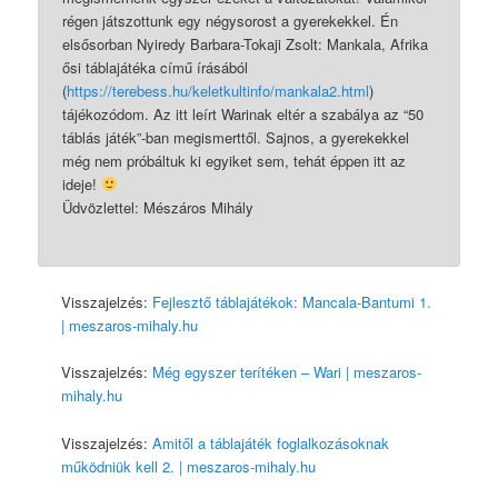
régen játszottunk egy négysorost a gyerekekkel. Én
elsősorban Nyiredy Barbara-Tokaji Zsolt: Mankala, Afrika
ősi táblajátéka című írásából
(
https://terebess.hu/keletkultinfo/mankala2.html
)
tájékozódom. Az itt leírt Warinak eltér a szabálya az “50
táblás játék”-ban megismerttől. Sajnos, a gyerekekkel
még nem próbáltuk ki egyiket sem, tehát éppen itt az
ideje!
Üdvözlettel: Mészáros Mihály
Visszajelzés:
Fejlesztő táblajátékok: Mancala-Bantumi 1.
| meszaros-mihaly.hu
Visszajelzés:
Még egyszer terítéken – Wari | meszaros-
mihaly.hu
Visszajelzés:
Amitől a táblajáték foglalkozásoknak
működniük kell 2. | meszaros-mihaly.hu