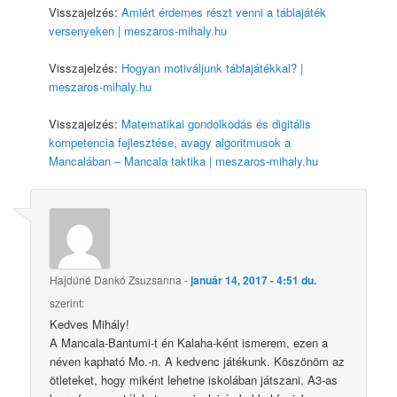
Visszajelzés:
Amiért érdemes részt venni a táblajáték
versenyeken | meszaros-mihaly.hu
Visszajelzés:
Hogyan motiváljunk táblajátékkal? |
meszaros-mihaly.hu
Visszajelzés:
Matematikai gondolkodás és digitális
kompetencia fejlesztése, avagy algoritmusok a
Mancalában – Mancala taktika | meszaros-mihaly.hu
Hajdúné Dankó Zsuzsanna
-
január 14, 2017 - 4:51 du.
szerint:
Kedves Mihály!
A Mancala-Bantumi-t én Kalaha-ként ismerem, ezen a
néven kapható Mo.-n. A kedvenc játékunk. Köszönöm az
ötleteket, hogy miként lehetne iskolában játszani. A3-as