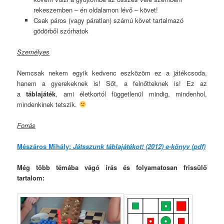
rekeszemben – én oldalamon lévő – követ!
Csak páros (vagy páratlan) számú követ tartalmazó
gödörből szórhatok
Személyes
Nemcsak nekem egyik kedvenc eszközöm ez a játékcsoda,
hanem a gyerekeknek is! Sőt, a felnőtteknek is! Ez az
a
táblajáték
, ami életkortól függetlenül mindig, mindenhol,
mindenkinek tetszik.
Forrás
Mészáros Mihály:
Játsszunk táblajátékot! (2012) e-könyv (pdf)
Még több témába vágó írás és folyamatosan frissülő
tartalom: