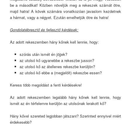
be a másodikat! Közben növeljük meg a rekeszek számát ötre,
majd hatra! A kövek számára vonatkozóan javaslom kezdetnek
a hármat, vagy a négyet. Ezután emelhetjük ötre és hatra!
Gondolatébresztő és fejlesztő kérdések:
Az adott rekeszemben hány kőnek kell lennie, hogy:
szórás után ismét én jöjjek?
az utolsó kő ugyanebbe a rekeszbe jusson?
az utolsó kő az átellenes rekeszbe kerüljön?
az utolsó kő ebbe a (megjelölt) rekeszbe essen?
Keress több megoldást a fenti kérdésekre!
Az adott rekeszemben legalább hány kőnek kell lennie, hogy
ismét az én térfelemre kerüljön az utolsónak lerakott kő?
Hány kővel szereted legjobban játszani? Szerinted ennyivel miért
érdekesebb?