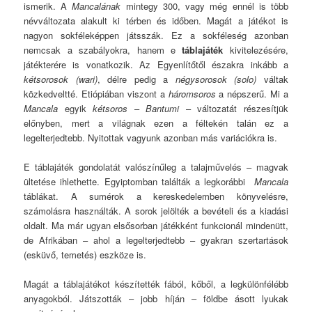
ismerik. A
Mancalának
mintegy 300, vagy még ennél is több
névváltozata alakult ki térben és időben. Magát a játékot is
nagyon sokféleképpen játsszák. Ez a sokféleség azonban
nemcsak a szabályokra, hanem e
táblajáték
kivitelezésére,
játékterére is vonatkozik. Az Egyenlítőtől északra inkább a
kétsorosok (wari)
, délre pedig a
négysorosok
(solo)
váltak
közkedveltté. Etiópiában viszont a
háromsoros
a népszerű. Mi a
Mancala
egyik
kétsoros
–
Bantumi
– változatát részesítjük
előnyben, mert a világnak ezen a féltekén talán ez a
legelterjedtebb. Nyitottak vagyunk azonban más variációkra is.
E táblajáték gondolatát valószínűleg a talajművelés – magvak
ültetése ihlethette. Egyiptomban találták a legkorábbi
Mancala
táblákat. A sumérok a kereskedelemben könyvelésre,
számolásra használták. A sorok jelölték a bevételi és a kiadási
oldalt. Ma már ugyan elsősorban játékként funkcionál mindenütt,
de Afrikában – ahol a legelterjedtebb – gyakran szertartások
(esküvő, temetés) eszköze is.
Magát a táblajátékot készítették fából, kőből, a legkülönfélébb
anyagokból. Játszották – jobb híján – földbe ásott lyukak