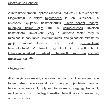
Megvalósítási ötletek
A kereskedelemben kapható
Mancala
készletek 6-6 rekeszesek.
Megoldhatjuk a dolgot
tojástartóval
is, ami általában 5-5
rekeszes. Gyűjtőnek használhatunk
kisebb dobozt, tégelyt,
műanyag flakon alját
stb. A
dekorkavicsok
kiválóan
használhatók kövekként. Vagy a
Mancala
táblát meg is
rajzolhatjuk papírlapra. Ilyenkor körök szolgálhatnak rekesz és
gyűjtő gyanánt, kavicsok helyett pedig
gyufaszálakat
használhatunk! A kövek egyébként is helyettesíthetők
kukoricaszemekkel, babbal, lemosott és megszárított
meggymaggal
stb.
Megjegyzés
Akármelyik kiszerelést, megvalósítási változatot választjuk is, e
táblás játék gyakorlásának van még egy járulékos haszna:
legyen szó
kavicsról, golyóról, babszemről, vagy gyufaszálról,
mint jelhordozóról, mindegyik esetben fejlődik a kézügyesség is,
a finommotorika!