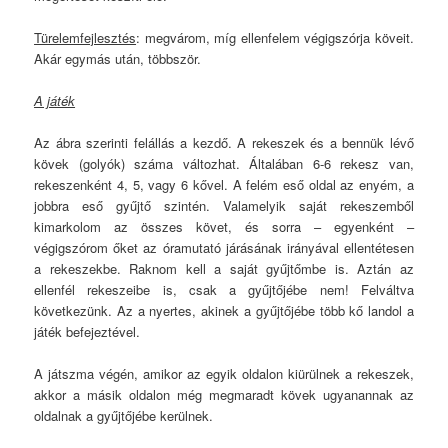
Türelemfejlesztés
: megvárom, míg ellenfelem végigszórja köveit.
Akár egymás után, többször.
A játék
Az ábra szerinti felállás a kezdő. A rekeszek és a bennük lévő
kövek (golyók) száma változhat. Általában 6-6 rekesz van,
rekeszenként 4, 5, vagy 6 kővel. A felém eső oldal az enyém, a
jobbra eső gyűjtő szintén. Valamelyik saját rekeszemből
kimarkolom az összes követ, és sorra – egyenként –
végigszórom őket az óramutató járásának irányával ellentétesen
a rekeszekbe. Raknom kell a saját gyűjtőmbe is. Aztán az
ellenfél rekeszeibe is, csak a gyűjtőjébe nem! Felváltva
következünk. Az a nyertes, akinek a gyűjtőjébe több kő landol a
játék befejeztével.
A játszma végén, amikor az egyik oldalon kiürülnek a rekeszek,
akkor a másik oldalon még megmaradt kövek ugyanannak az
oldalnak a gyűjtőjébe kerülnek.