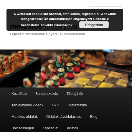
Kere
A weboldal cookie-kat használ, amit kérem, fogadjon el. A további
böngészéssel Ön automatikusan engedélyezi a cookie-k
meszaros-mihaly.hu
Elfogadom
használatát.
További információk
Fejlesztő táblajátékok a gyerekek nevelésében
Fő
Kezdőlap
Bemutatkozás
Táblajáték
Tovább
Tovább
menü
Táblajátékos videók
GYIK
Matematika
az
a
Matekos oldalak
Oldalak távoktatáshoz
Blog
elsődleges
másodlagos
Bölcsességek
Kapcsolat
Adatok
tartalomra
tartalomra