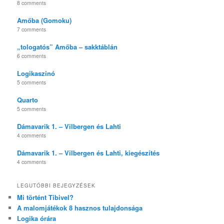
8 comments
Amőba (Gomoku)
7 comments
„tologatós” Amőba – sakktáblán
6 comments
Logikaszinó
5 comments
Quarto
5 comments
Dámavarik 1. – Vilbergen és Lahti
4 comments
Dámavarik 1. – Vilbergen és Lahti, kiegészítés
4 comments
LEGUTÓBBI BEJEGYZÉSEK
Mi történt Tibivel?
A malomjátékok 8 hasznos tulajdonsága
Logika órára