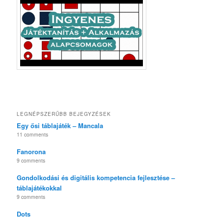
LEGNÉPSZERŰBB BEJEGYZÉSEK
Egy ősi táblajáték – Mancala
11 comments
Fanorona
9 comments
Gondolkodási és digitális kompetencia fejlesztése –
táblajátékokkal
9 comments
Dots