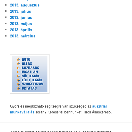
2013. augusztus
2013. július
2013. június
2013. május
2013. április
2013. március
Gyors és megbízható segítségre van szükséged az
ausztriai
munkavállalás
során? Keress fel bennünket: Tiroli Álláskereső.
„Húsz év múlva sokkal jobban fogod sajnálni azokat a dolgokat,