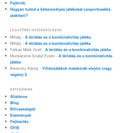
Fejtörők
Hogyan tudod a kétszemélyes játékokat csoportosakká
alakítani?
LEGUTÓBBI HOZZÁSZÓLÁSOK
Mihály
-
A térlátás és a kombinativitás játéka
Mihály
-
A térlátás és a kombinativitás játéka
Farkas Márk Zsolt
-
A térlátás és a kombinativitás játéka
Munkácsiné Szabó Evelin
-
A térlátás és a kombinativitás
játéka
Bereczky Károly
-
Villámjátékok matekórák elejére (vagy
végére) 5.
KATEGÓRIÁK
Általános
Blog
Bölcsességek
Események
Fejlesztés
GYIK