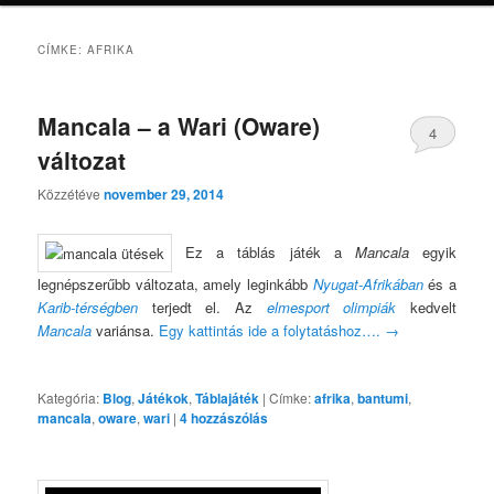
CÍMKE:
AFRIKA
Mancala – a Wari (Oware)
4
változat
Közzétéve
november 29, 2014
Ez a táblás játék a
Mancala
egyik
legnépszerűbb változata, amely leginkább
Nyugat-Afrikában
és a
Karib-térségben
terjedt el. Az
elmesport olimpiák
kedvelt
Mancala
variánsa.
Egy kattintás ide a folytatáshoz….
→
Kategória:
Blog
,
Játékok
,
Táblajáték
|
Címke:
afrika
,
bantumi
,
mancala
,
oware
,
wari
|
4
hozzászólás