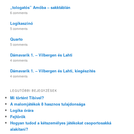
„tologatós” Amőba – sakktáblán
6 comments
Logikaszinó
5 comments
Quarto
5 comments
Dámavarik 1. – Vilbergen és Lahti
4 comments
Dámavarik 1. – Vilbergen és Lahti, kiegészítés
4 comments
LEGUTÓBBI BEJEGYZÉSEK
Mi történt Tibivel?
A malomjátékok 8 hasznos tulajdonsága
Logika órára
Fejtörők
Hogyan tudod a kétszemélyes játékokat csoportosakká
alakítani?