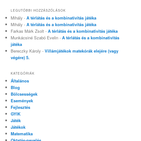
LEGUTÓBBI HOZZÁSZÓLÁSOK
Mihály
-
A térlátás és a kombinativitás játéka
Mihály
-
A térlátás és a kombinativitás játéka
Farkas Márk Zsolt
-
A térlátás és a kombinativitás játéka
Munkácsiné Szabó Evelin
-
A térlátás és a kombinativitás
játéka
Bereczky Károly
-
Villámjátékok matekórák elejére (vagy
végére) 5.
KATEGÓRIÁK
Általános
Blog
Bölcsességek
Események
Fejlesztés
GYIK
Játék
Játékok
Matematika
Oktatás-nevelés