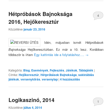
Hétpróbások Bajnoksága
4
2016, Hejőkeresztúr
Közzétéve
január 23, 2016
Idén, májusban ismét
Hétpróbások
Bajnoksága
Hejőkeresztúrban. Ez már a 10. lesz. Korábban
többször is írtam
Egy kattintás ide a folytatáshoz….
→
Kategória:
Blog
,
Események
,
Fejlesztés
,
Játékok
,
Táblajáték
|
Címke:
Hejőkeresztúr
,
Hétpróbások Bajnoksága
,
sakktáblás
játékok
,
versenykiírás
,
versenylap
|
4
hozzászólás
Logikaszinó, 2014
1
Közzétéve
július 4, 2014