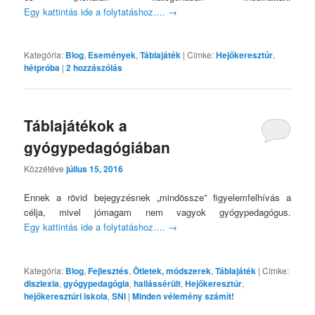
Egy kattintás ide a folytatáshoz….
→
Kategória:
Blog
,
Események
,
Táblajáték
|
Címke:
Hejőkeresztúr
,
hétpróba
|
2
hozzászólás
Táblajátékok a
gyógypedagógiában
Közzétéve
július 15, 2016
Ennek a rövid bejegyzésnek „mindössze” figyelemfelhívás a
célja, mivel jómagam nem vagyok gyógypedagógus.
Egy kattintás ide a folytatáshoz….
→
Kategória:
Blog
,
Fejlesztés
,
Ötletek, módszerek
,
Táblajáték
|
Címke:
diszlexia
,
gyógypedagógia
,
hallássérült
,
Hejőkeresztúr
,
hejőkeresztúri iskola
,
SNI
|
Minden vélemény számít!