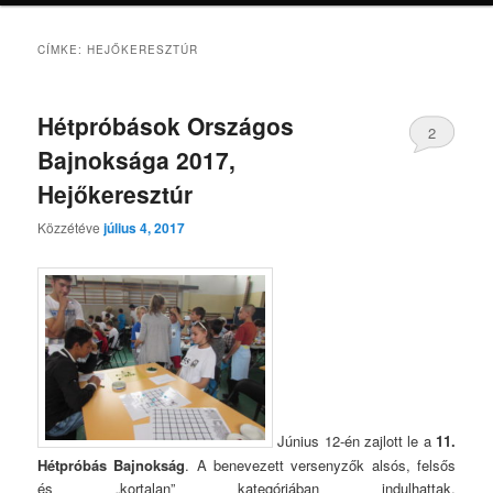
CÍMKE:
HEJŐKERESZTÚR
Hétpróbások Országos
2
Bajnoksága 2017,
Hejőkeresztúr
Közzétéve
július 4, 2017
Június 12-én zajlott le a
11.
Hétpróbás Bajnokság
. A benevezett versenyzők alsós, felsős
és „kortalan” kategóriában indulhattak.