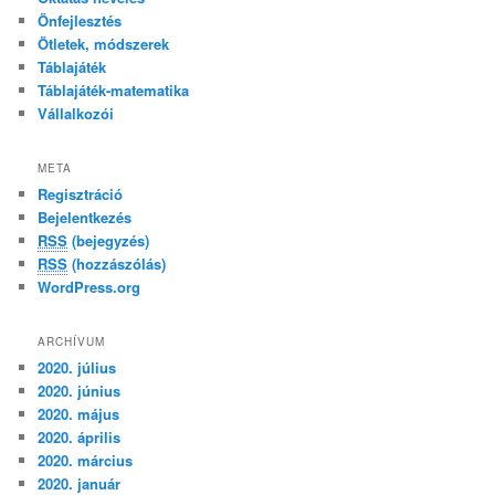
Önfejlesztés
Ötletek, módszerek
Táblajáték
Táblajáték-matematika
Vállalkozói
META
Regisztráció
Bejelentkezés
RSS
(bejegyzés)
RSS
(hozzászólás)
WordPress.org
ARCHÍVUM
2020. július
2020. június
2020. május
2020. április
2020. március
2020. január