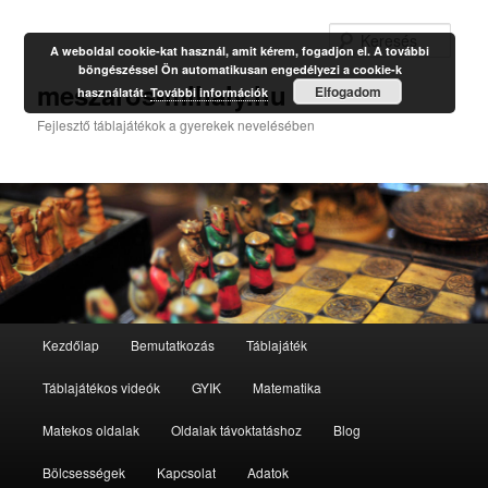
Kere
A weboldal cookie-kat használ, amit kérem, fogadjon el. A további
böngészéssel Ön automatikusan engedélyezi a cookie-k
meszaros-mihaly.hu
Elfogadom
használatát.
További információk
Fejlesztő táblajátékok a gyerekek nevelésében
Fő
Kezdőlap
Bemutatkozás
Táblajáték
Tovább
Tovább
menü
Táblajátékos videók
GYIK
Matematika
az
a
Matekos oldalak
Oldalak távoktatáshoz
Blog
elsődleges
másodlagos
Bölcsességek
Kapcsolat
Adatok
tartalomra
tartalomra