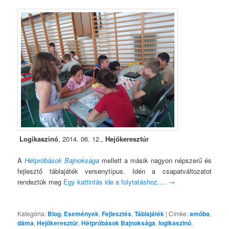
Logikaszinó
, 2014. 06. 12.,
Hejőkeresztúr
A
Hétpróbások Bajnoksága
mellett a másik nagyon népszerű és
fejlesztő táblajáték versenytípus. Idén a csapatváltozatot
rendeztük meg
Egy kattintás ide a folytatáshoz….
→
Kategória:
Blog
,
Események
,
Fejlesztés
,
Táblajáték
|
Címke:
amőba
,
dáma
,
Hejőkeresztúr
,
Hétpróbások Bajnoksága
,
logikaszinó
,