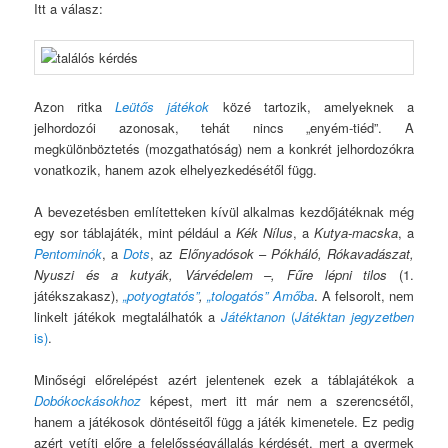
Itt a válasz:
Azon ritka
Leütős játékok
közé tartozik, amelyeknek a
jelhordozói azonosak, tehát nincs „enyém-tiéd”. A
megkülönböztetés (mozgathatóság) nem a konkrét jelhordozókra
vonatkozik, hanem azok elhelyezkedésétől függ.
A bevezetésben említetteken kívül alkalmas kezdőjátéknak még
egy sor táblajáték, mint például a
Kék Nílus
, a
Kutya-macska
, a
Pentominók
, a
Dots
, az
Előnyadósok
–
Pókháló, Rókavadászat,
Nyuszi és a kutyák, Várvédelem –, Fűre lépni tilos
(1.
játékszakasz),
„potyogtatós”
,
„tologatós” Amőba
. A felsorolt, nem
linkelt játékok megtalálhatók a
Játéktanon
(
Játéktan jegyzetben
is)
.
Minőségi előrelépést azért jelentenek ezek a táblajátékok a
Dobókockásokhoz
képest, mert itt már nem a szerencsétől,
hanem a játékosok döntéseitől függ a játék kimenetele. Ez pedig
azért vetíti előre a felelősségvállalás kérdését, mert
a gyermek