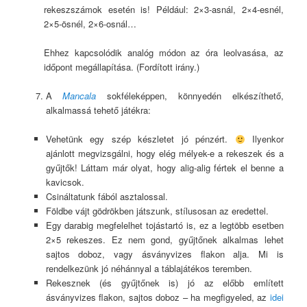
rekeszszámok esetén is! Például: 2×3-asnál, 2×4-esnél,
2×5-ösnél, 2×6-osnál…
Ehhez kapcsolódik analóg módon az óra leolvasása, az
időpont megállapítása. (Fordított irány.)
A
Mancala
sokféleképpen, könnyedén elkészíthető,
alkalmassá tehető játékra:
Vehetünk egy szép készletet jó pénzért.
Ilyenkor
ajánlott megvizsgálni, hogy elég mélyek-e a rekeszek és a
gyűjtők! Láttam már olyat, hogy alig-alig fértek el benne a
kavicsok.
Csináltatunk fából asztalossal.
Földbe vájt gödrökben játszunk, stílusosan az eredettel.
Egy darabig megfelelhet tojástartó is, ez a legtöbb esetben
2×5 rekeszes. Ez nem gond, gyűjtőnek alkalmas lehet
sajtos doboz, vagy ásványvizes flakon alja. Mi is
rendelkezünk jó néhánnyal a táblajátékos teremben.
Rekesznek (és gyűjtőnek is) jó az előbb említett
ásványvizes flakon, sajtos doboz – ha megfigyeled, az
idei