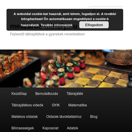
Kere
A weboldal cookie-kat használ, amit kérem, fogadjon el. A további
böngészéssel Ön automatikusan engedélyezi a cookie-k
meszaros-mihaly.hu
Elfogadom
használatát.
További információk
Fejlesztő táblajátékok a gyerekek nevelésében
Fő
Kezdőlap
Bemutatkozás
Táblajáték
Tovább
menü
Táblajátékos videók
GYIK
Matematika
az
Matekos oldalak
Oldalak távoktatáshoz
Blog
elsődleges
Bölcsességek
Kapcsolat
Adatok
tartalomra