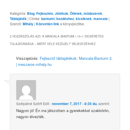
Kategória:
Blog
,
Fejlesztés
,
Játékok
,
Ötletek, módszerek
,
Táblajáték
| Címke:
bantumi
,
kezdéshez
,
kicsiknek
,
mancala
|
Szerző:
Mihály
|
Közvetlen link
a könyvjelzőbe.
2 HOZZÁSZÓLÁS A(Z) “
A MANCALA (BANTUMI ) 10+1 DICSÉRETES
TULAJDONSÁGA – MIÉRT VELE KEZDJÉL?
” BEJEGYZÉSHEZ
Visszajelzés:
Fejlesztő táblajátékok: Mancala-Bantumi 2.
| meszaros-mihaly.hu
Szélpálné Szőrfi Edit
-
november 7, 2017 - 8:35 du.
szerint:
Nagyon jó! Én ma játszottam a gyerekekkel szakkörön,
nagyon élvezték.