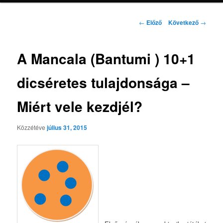
Bejegyzés
←
Előző
Következő
→
navigáció
A Mancala (Bantumi ) 10+1
dicséretes tulajdonsága –
Miért vele kezdjél?
Közzétéve
július 31, 2015