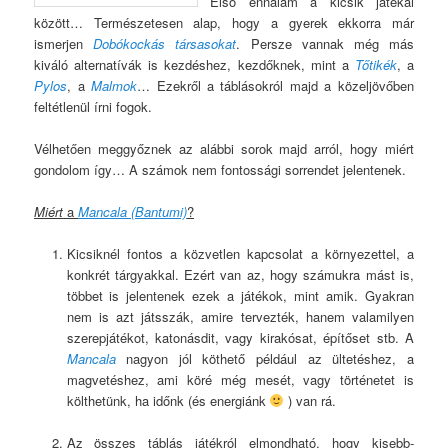
Első énnálam a kicsik játékai
között… Természetesen alap, hogy a gyerek ekkorra már
ismerjen
Dobókockás társasokat
. Persze vannak még más
kiváló alternatívák is kezdéshez,
kezdőknek, mint a
Tőtikék
, a
Pylos
, a
Malmok
… Ezekről a táblásokról majd a közeljövőben
feltétlenül írni fogok.
Vélhetően meggyőznek az alábbi sorok majd arról, hogy miért
gondolom így… A számok nem fontossági sorrendet jelentenek.
Miért
a
Mancala (Bantumi)
?
Kicsiknél fontos a közvetlen kapcsolat a környezettel, a
konkrét tárgyakkal. Ezért van az, hogy számukra mást is,
többet is jelentenek ezek a játékok, mint amik. Gyakran
nem is azt játsszák, amire tervezték, hanem valamilyen
szerepjátékot, katonásdit, vagy kirakósat, építőset stb. A
Mancala
nagyon jól köthető például az ültetéshez, a
magvetéshez, ami köré még mesét, vagy történetet is
költhetünk, ha időnk (és energiánk
) van rá.
Az összes táblás játékról elmondható, hogy kisebb-