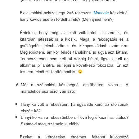
Ez a rablási helyzet egy 2×6 rekeszes
Mancala
készletnél
hány kavics esetén fordulhat elő? (Mennyinél nem?)
Érdekes, hogy még az első változatot is szeretik, és
kitartóan játsszák is a kicsik. Maga, a rakosgatás és a
gyűjtögetés jelent örömet és kikapcsolódást számukra.
Meglepődtem, amikor felsős tanulóknál is ugyanezt láttam.
Természetesen nem kell túl sokáig húzni, figyelni kell az
alkalmas pillanatra, és lépni a következő fokozatra. Én ezt
teszem felnőttek tanításánál is.
Már a számolási készségnél említhettem volna… A
maradékos osztásról van szó:
Hány kő volt a rekeszben, ha ugyanide kerül az utolsónak
elszórt kő?
Ennyi kő van a rekeszünkben. Hová fog érkezni az utolsó?
Számold meg, számold ki előbb!
Ezeket a kérdéseket érdemes feltenni különböző