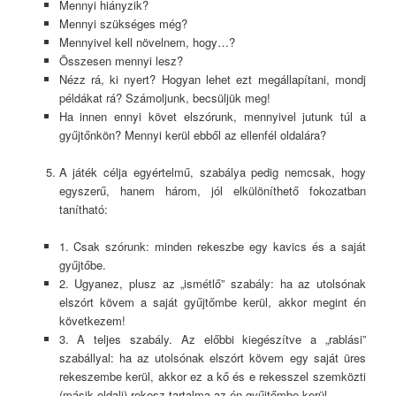
Mennyi hiányzik?
Mennyi szükséges még?
Mennyivel kell növelnem, hogy…?
Összesen mennyi lesz?
Nézz rá, ki nyert? Hogyan lehet ezt megállapítani, mondj
példákat rá? Számoljunk, becsüljük meg!
Ha innen ennyi követ elszórunk, mennyivel jutunk túl a
gyűjtőnkön? Mennyi kerül ebből az ellenfél oldalára?
A játék célja egyértelmű, szabálya pedig nemcsak, hogy
egyszerű, hanem három, jól elkülöníthető fokozatban
tanítható:
1. Csak szórunk: minden rekeszbe egy kavics és a saját
gyűjtőbe.
2. Ugyanez, plusz az „ismétlő” szabály: ha az utolsónak
elszórt kövem a saját gyűjtőmbe kerül, akkor megint én
következem!
3. A teljes szabály. Az előbbi kiegészítve a „rablási”
szabállyal: ha az utolsónak elszórt kövem egy saját üres
rekeszembe kerül, akkor ez a kő és e rekesszel szemközti
(másik oldali) rekesz tartalma az én gyűjtőmbe kerül.