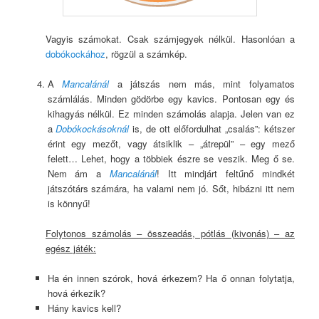
Vagyis számokat. Csak számjegyek nélkül. Hasonlóan a
dobókockához
, rögzül a számkép.
A
Mancalánál
a játszás nem más, mint folyamatos
számlálás. Minden gödörbe egy kavics. Pontosan egy és
kihagyás nélkül. Ez minden számolás alapja. Jelen van ez
a
Dobókockásoknál
is, de ott előfordulhat „csalás”: kétszer
érint egy mezőt, vagy átsiklik – „átrepül” – egy mező
felett… Lehet, hogy a többiek észre se veszik. Meg ő se.
Nem ám a
Mancalánál
! Itt mindjárt feltűnő mindkét
játszótárs számára, ha valami nem jó. Sőt, hibázni itt nem
is könnyű!
Folytonos számolás – összeadás, pótlás (kivonás) – az
egész játék:
Ha én innen szórok, hová érkezem? Ha ő onnan folytatja,
hová érkezik?
Hány kavics kell?