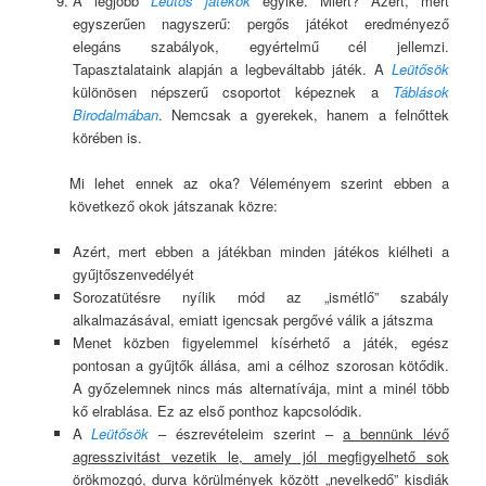
A legjobb
Leütős játékok
egyike. Miért? Azért, mert
egyszerűen nagyszerű: pergős játékot eredményező
elegáns szabályok, egyértelmű cél jellemzi.
Tapasztalataink alapján a legbeváltabb játék. A
Leütősök
különösen népszerű csoportot képeznek a
Táblások
Birodalmában
. Nemcsak a gyerekek, hanem a felnőttek
körében is.
Mi lehet ennek az oka? Véleményem szerint ebben a
következő okok játszanak közre:
Azért, mert ebben a játékban minden játékos kiélheti a
gyűjtőszenvedélyét
Sorozatütésre nyílik mód az „ismétlő” szabály
alkalmazásával, emiatt igencsak pergővé válik a játszma
Menet közben figyelemmel kísérhető a játék, egész
pontosan a gyűjtők állása, ami a célhoz szorosan kötődik.
A győzelemnek nincs más alternatívája, mint a minél több
kő elrablása. Ez az első ponthoz kapcsolódik.
A
Leütősök
– észrevételeim szerint –
a bennünk lévő
agresszivitást vezetik le, amely jól megfigyelhető sok
örökmozgó, durva körülmények között „nevelkedő” kisdiák