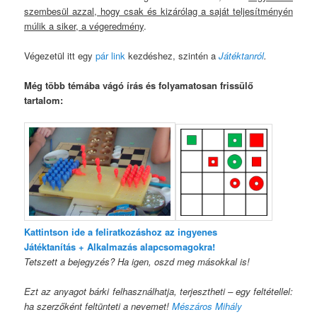
szembesül azzal, hogy csak és kizárólag a saját teljesítményén
múlik a siker, a végeredmény
.
Végezetül itt egy
pár link
kezdéshez, szintén a
Játéktanról
.
Még több témába vágó írás és folyamatosan frissülő
tartalom:
Kattintson ide a feliratkozáshoz az ingyenes
Játéktanítás + Alkalmazás alapcsomagokra!
Tetszett a bejegyzés? Ha igen, oszd meg másokkal is!
Ezt az anyagot bárki felhasználhatja, terjesztheti – egy feltétellel:
ha szerzőként feltünteti a nevemet!
Mészáros Mihály