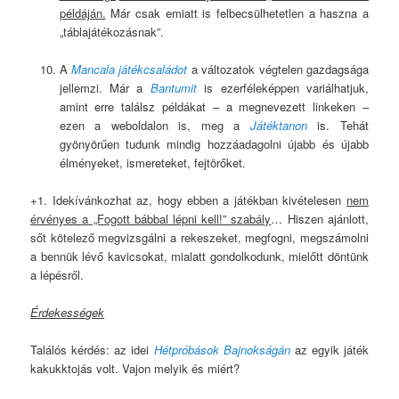
példáján.
Már csak emiatt is felbecsülhetetlen a haszna a
„táblajátékozásnak”.
A
Mancala játékcsaládot
a változatok végtelen gazdagsága
jellemzi. Már a
Bantumit
is ezerféleképpen variálhatjuk,
amint erre találsz példákat – a megnevezett linkeken –
ezen a weboldalon is, meg a
Játéktanon
is. Tehát
gyönyörűen tudunk mindig hozzáadagolni újabb és újabb
élményeket, ismereteket, fejtörőket.
+1. Idekívánkozhat az, hogy ebben a játékban kivételesen
nem
érvényes a „Fogott bábbal lépni kell!” szabály
… Hiszen ajánlott,
sőt kötelező megvizsgálni a rekeszeket, megfogni, megszámolni
a bennük lévő kavicsokat, mialatt gondolkodunk, mielőtt döntünk
a lépésről.
Érdekességek
Találós kérdés: az idei
Hétpróbások Bajnokságán
az egyik játék
kakukktojás volt. Vajon melyik és miért?