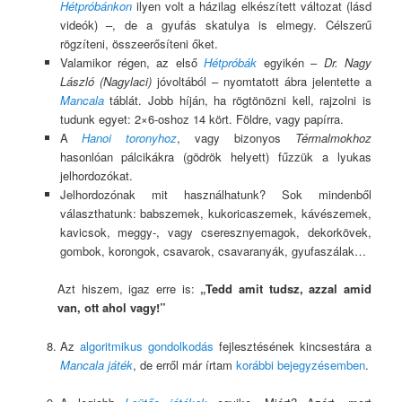
Hétpróbánkon
ilyen volt a házilag elkészített változat (lásd
videók) –, de a gyufás skatulya is elmegy. Célszerű
rögzíteni, összeerősíteni őket.
Valamikor régen, az első
Hétpróbák
egyikén –
Dr. Nagy
László (Nagylaci)
jóvoltából – nyomtatott ábra jelentette a
Mancala
táblát. Jobb híján, ha rögtönözni kell, rajzolni is
tudunk egyet: 2×6-oshoz 14 kört. Földre, vagy papírra.
A
Hanoi toronyhoz
, vagy bizonyos
Térmalmokhoz
hasonlóan pálcikákra (gödrök helyett) fűzzük a lyukas
jelhordozókat.
Jelhordozónak mit használhatunk? Sok mindenből
választhatunk: babszemek, kukoricaszemek, kávészemek,
kavicsok, meggy-, vagy cseresznyemagok, dekorkövek,
gombok, korongok, csavarok, csavaranyák, gyufaszálak…
Azt hiszem, igaz erre is:
„Tedd amit tudsz, azzal amid
van, ott ahol vagy!”
Az
algoritmikus gondolkodás
fejlesztésének kincsestára a
Mancala játék
, de erről már írtam
korábbi bejegyzésemben
.