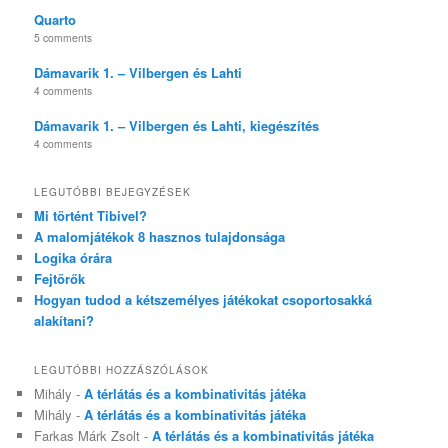
Quarto
5 comments
Dámavarik 1. – Vilbergen és Lahti
4 comments
Dámavarik 1. – Vilbergen és Lahti, kiegészítés
4 comments
LEGUTÓBBI BEJEGYZÉSEK
Mi történt Tibivel?
A malomjátékok 8 hasznos tulajdonsága
Logika órára
Fejtörők
Hogyan tudod a kétszemélyes játékokat csoportosakká
alakítani?
LEGUTÓBBI HOZZÁSZÓLÁSOK
Mihály
-
A térlátás és a kombinativitás játéka
Mihály
-
A térlátás és a kombinativitás játéka
Farkas Márk Zsolt
-
A térlátás és a kombinativitás játéka