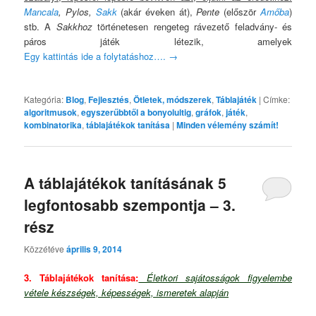
Mancala
, Pylos,
Sakk
(akár éveken át),
Pente
(először
Amőba
)
stb. A
Sakkhoz
történetesen rengeteg rávezető feladvány- és
páros játék létezik, amelyek
Egy kattintás ide a folytatáshoz….
→
Kategória:
Blog
,
Fejlesztés
,
Ötletek, módszerek
,
Táblajáték
|
Címke:
algoritmusok
,
egyszerűbbtől a bonyolultig
,
gráfok
,
játék
,
kombinatorika
,
táblajátékok tanítása
|
Minden vélemény számít!
A táblajátékok tanításának 5
legfontosabb szempontja – 3.
rész
Közzétéve
április 9, 2014
3. Táblajátékok tanítása:
Életkori sajátosságok figyelembe
vétele készségek, képességek, ismeretek alapján