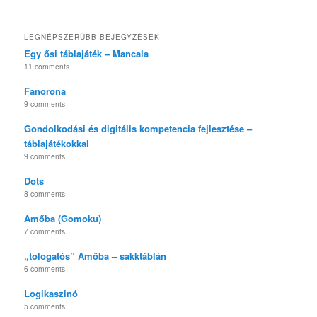
LEGNÉPSZERŰBB BEJEGYZÉSEK
Egy ősi táblajáték – Mancala
11 comments
Fanorona
9 comments
Gondolkodási és digitális kompetencia fejlesztése –
táblajátékokkal
9 comments
Dots
8 comments
Amőba (Gomoku)
7 comments
„tologatós” Amőba – sakktáblán
6 comments
Logikaszinó
5 comments