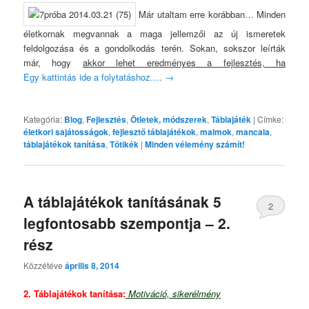
Már utaltam erre korábban… Minden
életkornak megvannak a maga jellemzői az új ismeretek
feldolgozása és a gondolkodás terén. Sokan, sokszor leírták
már, hogy
akkor lehet eredményes a fejlesztés, ha
Egy kattintás ide a folytatáshoz….
→
Kategória:
Blog
,
Fejlesztés
,
Ötletek, módszerek
,
Táblajáték
|
Címke:
életkori sajátosságok
,
fejlesztő táblajátékok
,
malmok
,
mancala
,
táblajátékok tanítása
,
Tőtikék
|
Minden vélemény számít!
A táblajátékok tanításának 5
2
legfontosabb szempontja – 2.
rész
Közzétéve
április 8, 2014
2. Táblajátékok tanítása:
Motiváció, sikerélmény