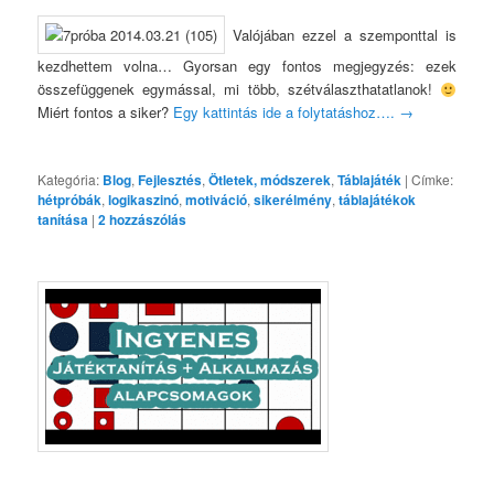
Valójában ezzel a szemponttal is
kezdhettem volna… Gyorsan egy fontos megjegyzés: ezek
összefüggenek egymással, mi több, szétválaszthatatlanok!
Miért fontos a siker?
Egy kattintás ide a folytatáshoz….
→
Kategória:
Blog
,
Fejlesztés
,
Ötletek, módszerek
,
Táblajáték
|
Címke:
hétpróbák
,
logikaszinó
,
motiváció
,
sikerélmény
,
táblajátékok
tanítása
|
2
hozzászólás