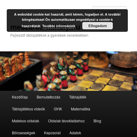
Kere
A weboldal cookie-kat használ, amit kérem, fogadjon el. A további
böngészéssel Ön automatikusan engedélyezi a cookie-k
meszaros-mihaly.hu
Elfogadom
használatát.
További információk
Fejlesztő táblajátékok a gyerekek nevelésében
Fő
Kezdőlap
Bemutatkozás
Táblajáték
Tovább
Tovább
menü
Táblajátékos videók
GYIK
Matematika
az
a
Matekos oldalak
Oldalak távoktatáshoz
Blog
elsődleges
másodlagos
Bölcsességek
Kapcsolat
Adatok
tartalomra
tartalomra