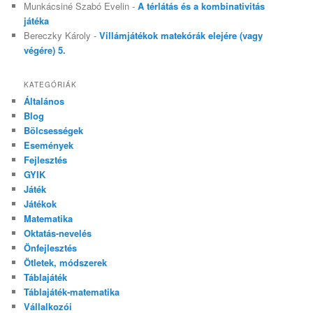
Munkácsiné Szabó Evelin
-
A térlátás és a kombinativitás
játéka
Bereczky Károly
-
Villámjátékok matekórák elejére (vagy
végére) 5.
KATEGÓRIÁK
Általános
Blog
Bölcsességek
Események
Fejlesztés
GYIK
Játék
Játékok
Matematika
Oktatás-nevelés
Önfejlesztés
Ötletek, módszerek
Táblajáték
Táblajáték-matematika
Vállalkozói