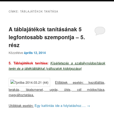
CÍMKE:
TÁBLAJÁTÉKOK TANÍTÁSA
A táblajátékok tanításának 5
legfontosabb szempontja – 5.
rész
Közzétéve
április 12, 2014
5. Táblajátékok tanítása:
Kísérletezés a szabálymódosítások
terén és a játéktáblákkal (változatok kidolgozása)
Előbbiek esetén: kezdőállás,
lerakás, lépésmenet, ugrás, ütés, cél módosítása,
megváltoztatása.
Utóbbiak esetén:
Egy kattintás ide a folytatáshoz….
→