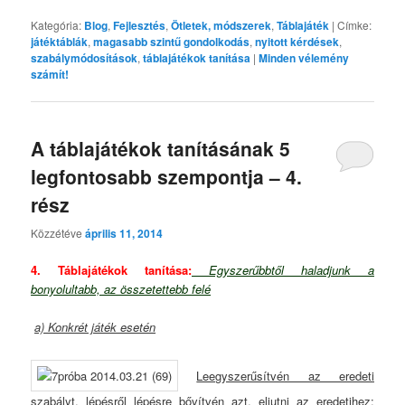
Kategória:
Blog
,
Fejlesztés
,
Ötletek, módszerek
,
Táblajáték
|
Címke:
játéktáblák
,
magasabb szintű gondolkodás
,
nyitott kérdések
,
szabálymódosítások
,
táblajátékok tanítása
|
Minden vélemény
számít!
A táblajátékok tanításának 5
legfontosabb szempontja – 4.
rész
Közzétéve
április 11, 2014
4. Táblajátékok tanítása:
Egyszerűbbtől haladjunk a
bonyolultabb, az összetettebb felé
a) Konkrét játék esetén
Leegyszerűsítvén az eredeti
szabályt, lépésről lépésre bővítvén azt, eljutni az eredetihez: