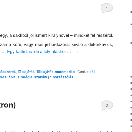
1
gy, a sakkból jól ismert királynővel – mindkét fél részéről.
ámú kőre, vagy más jelhordozóra: kiváló a dekorkavics,
szi…
Egy kattintás ide a folytatáshoz….
→
módszerek
,
Táblajáték
,
Táblajáték-matematika
|
Címke:
cél
,
tes tábla
,
stratégia
,
szabály
|
1
hozzászólás
tron)
3