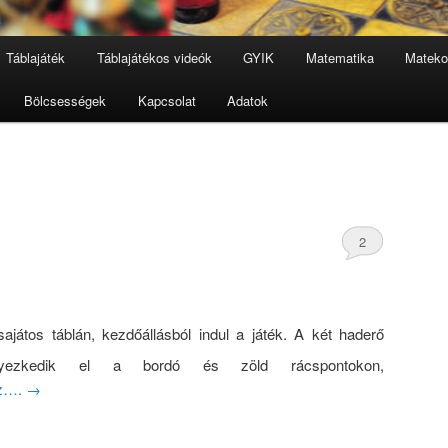
Táblajáték
Táblajátékos videók
GYIK
Matematika
Mateko
Bölcsességek
Kapcsolat
Adatok
2
ajátos táblán, kezdőállásból indul a játék. A két haderő
yezkedik el a bordó és zöld rácspontokon,
oz….
→