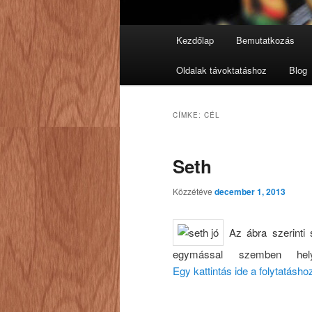
Fő
Kezdőlap
Bemutatkozás
Tovább
Tovább
menü
Oldalak távoktatáshoz
Blog
az
a
elsődleges
másodlagos
CÍMKE:
CÉL
tartalomra
tartalomra
Seth
Közzétéve
december 1, 2013
Az ábra szerinti s
egymással szemben hel
Egy kattintás ide a folytatásh