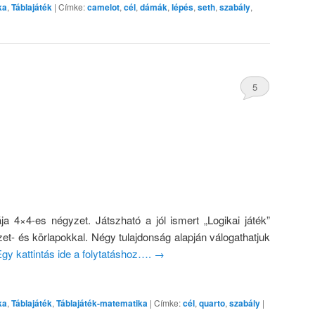
ka
,
Táblajáték
|
Címke:
camelot
,
cél
,
dámák
,
lépés
,
seth
,
szabály
,
5
ja 4×4-es négyzet. Játszható a jól ismert „Logikai játék”
yzet- és körlapokkal. Négy tulajdonság alapján válogathatjuk
gy kattintás ide a folytatáshoz….
→
ka
,
Táblajáték
,
Táblajáték-matematika
|
Címke:
cél
,
quarto
,
szabály
|