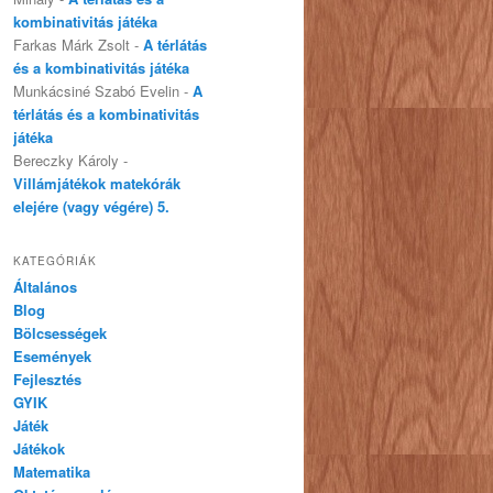
kombinativitás játéka
Farkas Márk Zsolt
-
A térlátás
és a kombinativitás játéka
Munkácsiné Szabó Evelin
-
A
térlátás és a kombinativitás
játéka
Bereczky Károly
-
Villámjátékok matekórák
elejére (vagy végére) 5.
KATEGÓRIÁK
Általános
Blog
Bölcsességek
Események
Fejlesztés
GYIK
Játék
Játékok
Matematika