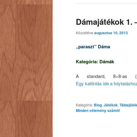
Dámajátékok 1. 
Közzétéve
augusztus 10, 2013
„paraszt” Dáma
Kategória: Dámák
A standard, 8×8-as (sak
Egy kattintás ide a folytatásh
Kategória:
Blog
,
Játékok
,
Táblajáté
Minden vélemény számít!