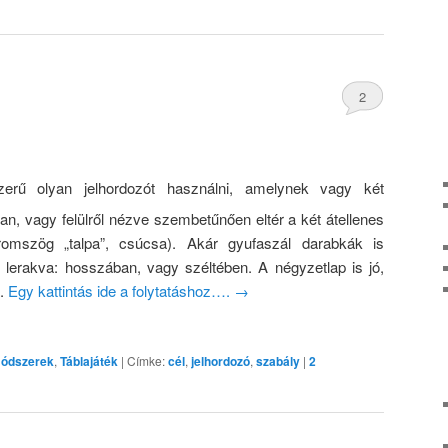
2
erű olyan jelhordozót használni, amelynek vagy két
van, vagy felülről nézve szembetűnően eltér a két átellenes
romszög „talpa”, csúcsa). Akár gyufaszál darabkák is
lerakva: hosszában, vagy széltében. A négyzetlap is jó,
a.
Egy kattintás ide a folytatáshoz….
→
módszerek
,
Táblajáték
|
Címke:
cél
,
jelhordozó
,
szabály
|
2