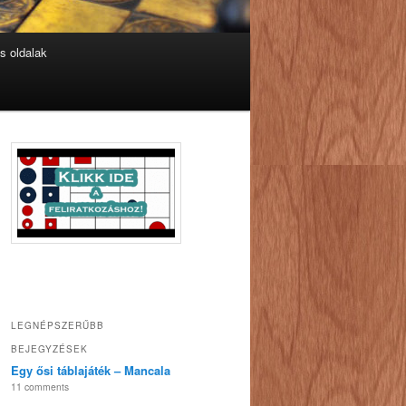
s oldalak
LEGNÉPSZERŰBB
BEJEGYZÉSEK
Egy ősi táblajáték – Mancala
11 comments