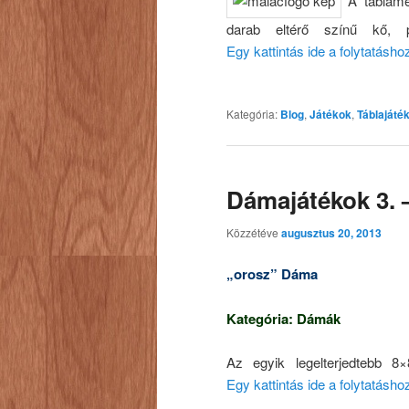
A táblamér
darab eltérő színű kő, 
Egy kattintás ide a folytatásh
Kategória:
Blog
,
Játékok
,
Táblajáté
Dámajátékok 3. 
Közzétéve
augusztus 20, 2013
„orosz” Dáma
Kategória: Dámák
Az egyik legelterjedtebb 8
Egy kattintás ide a folytatásh