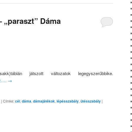
– „paraszt” Dáma
k)táblán játszott változatok legegyszerűbbike.
oz….
→
k
|
Címke:
cél
,
dáma
,
dámajátékok
,
lépésszabály
,
ütésszabály
|