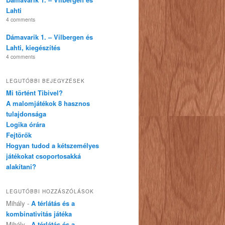
Lahti
4 comments
Dámavarik 1. – Vilbergen és
Lahti, kiegészítés
4 comments
LEGUTÓBBI BEJEGYZÉSEK
Mi történt Tibivel?
A malomjátékok 8 hasznos
tulajdonsága
Logika órára
Fejtörők
Hogyan tudod a kétszemélyes
játékokat csoportosakká
alakítani?
LEGUTÓBBI HOZZÁSZÓLÁSOK
Mihály
-
A térlátás és a
kombinativitás játéka
Mihály
-
A térlátás és a