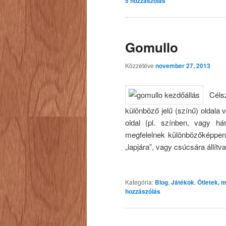
5
hozzászólás
Gomullo
Közzétéve
november 27, 2013
Célsz
különböző jelű (színű) oldala 
oldal (pl. színben, vagy há
megfelelnek különbözőképpen 
„lapjára”, vagy csúcsára állítv
Kategória:
Blog
,
Játékok
,
Ötletek, 
hozzászólás