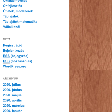
Oktatás-nevelés
Önfejlesztés
Ötletek, módszerek
Táblajáték
Táblajáték-matematika
Vállalkozói
META
Regisztráció
Bejelentkezés
RSS
(bejegyzés)
RSS
(hozzászólás)
WordPress.org
ARCHÍVUM
2020. július
2020. június
2020. május
2020. április
2020. március
2020. január