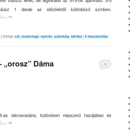
et változó lehet, de leginkább az 5×5-ös ajánlható. 5-5
plusz 1 darab az előzőektől különböző színben.
oz….
→
k
|
Címke:
cél
,
malacfogó
,
nyerés
,
számkép
,
taktika
|
3
hozzászólás
– „orosz” Dáma
1
×8-as dámavariáns, különösen népszerű hazájában és
oz….
→