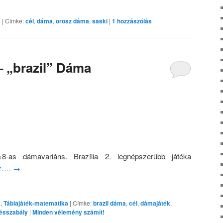
k
|
Címke:
cél
,
dáma
,
orosz dáma
,
saski
|
1
hozzászólás
– „brazil” Dáma
×8-as dámavariáns. Brazília 2. legnépszerűbb játéka
oz….
→
k
,
Táblajáték-matematika
|
Címke:
brazil dáma
,
cél
,
dámajáték
,
ésszabály
|
Minden vélemény számít!