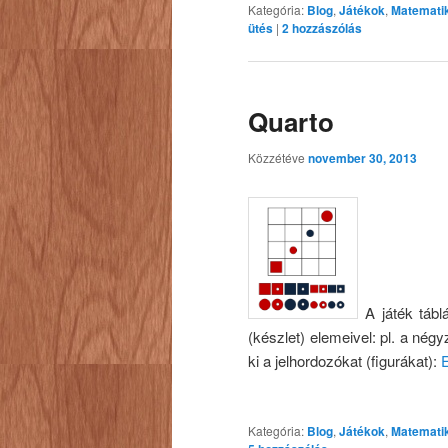
Kategória:
Blog
,
Játékok
,
Matemati
ütés
|
2
hozzászólás
Quarto
Közzétéve
november 30, 2013
A játék táblá
(készlet) elemeivel: pl. a nég
ki a jelhordozókat (figurákat):
E
Kategória:
Blog
,
Játékok
,
Matemati