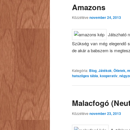
Amazons
Közzétéve
november 24, 2013
Játszható né
Szükség van még elegendő sz
de akár a babszem is megte
Kategória:
Blog
,
Játékok
,
Ötletek, 
hatszöges tábla
,
kooperatív
,
négyze
Malacfogó (Neu
Közzétéve
november 23, 2013