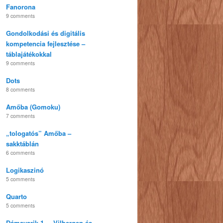
Fanorona
9 comments
Gondolkodási és digitális
kompetencia fejlesztése –
táblajátékokkal
9 comments
Dots
8 comments
Amőba (Gomoku)
7 comments
„tologatós” Amőba –
sakktáblán
6 comments
Logikaszinó
5 comments
Quarto
5 comments
Dámavarik 1. – Vilbergen és