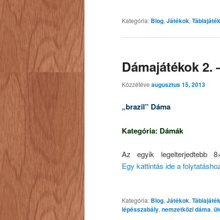
Kategória:
Blog
,
Játékok
,
Táblajáté
Dámajátékok 2. 
Közzétéve
augusztus 15, 2013
„brazil” Dáma
Kategória: Dámák
Az egyik legelterjedtebb 8
Egy kattintás ide a folytatásh
Kategória:
Blog
,
Játékok
,
Táblajáté
lépésszabály
,
nemzetközi dáma
,
üt