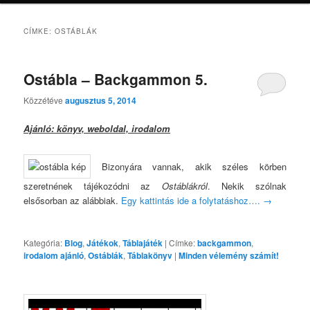
CÍMKE:
OSTÁBLÁK
Ostábla – Backgammon 5.
Közzétéve
augusztus 5, 2014
Ajánló: könyv, weboldal, irodalom
Bizonyára vannak, akik széles körben
szeretnének tájékozódni az
Ostáblákról
. Nekik szólnak
elsősorban az alábbiak.
Egy kattintás ide a folytatáshoz….
→
Kategória:
Blog
,
Játékok
,
Táblajáték
|
Címke:
backgammon
,
irodalom ajánló
,
Ostáblák
,
Táblakönyv
|
Minden vélemény számít!