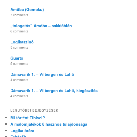
Amőba (Gomoku)
7 comments
„tologatós” Amőba – sakktáblán
6 comments
Logikaszinó
5 comments
Quarto
5 comments
Dámavarik 1. – Vilbergen és Lahti
4 comments
Dámavarik 1. – Vilbergen és Lahti, kiegészítés
4 comments
LEGUTÓBBI BEJEGYZÉSEK
Mi történt Tibivel?
A malomjátékok 8 hasznos tulajdonsága
Logika órára
Fejtörők