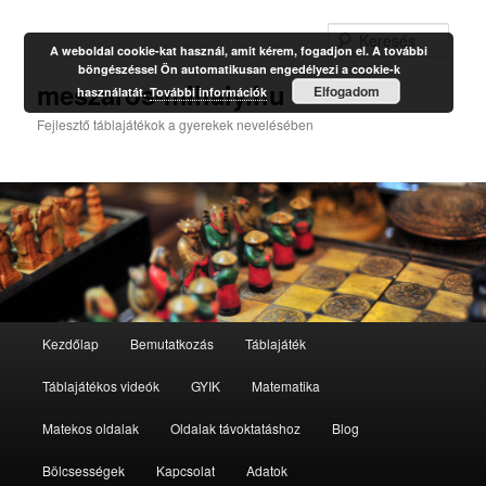
Kere
A weboldal cookie-kat használ, amit kérem, fogadjon el. A további
böngészéssel Ön automatikusan engedélyezi a cookie-k
meszaros-mihaly.hu
Elfogadom
használatát.
További információk
Fejlesztő táblajátékok a gyerekek nevelésében
Fő
Kezdőlap
Bemutatkozás
Táblajáték
Tovább
Tovább
menü
Táblajátékos videók
GYIK
Matematika
az
a
Matekos oldalak
Oldalak távoktatáshoz
Blog
elsődleges
másodlagos
Bölcsességek
Kapcsolat
Adatok
tartalomra
tartalomra