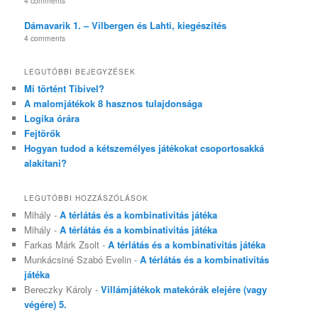
4 comments
Dámavarik 1. – Vilbergen és Lahti, kiegészítés
4 comments
LEGUTÓBBI BEJEGYZÉSEK
Mi történt Tibivel?
A malomjátékok 8 hasznos tulajdonsága
Logika órára
Fejtörők
Hogyan tudod a kétszemélyes játékokat csoportosakká
alakítani?
LEGUTÓBBI HOZZÁSZÓLÁSOK
Mihály
-
A térlátás és a kombinativitás játéka
Mihály
-
A térlátás és a kombinativitás játéka
Farkas Márk Zsolt
-
A térlátás és a kombinativitás játéka
Munkácsiné Szabó Evelin
-
A térlátás és a kombinativitás
játéka
Bereczky Károly
-
Villámjátékok matekórák elejére (vagy
végére) 5.