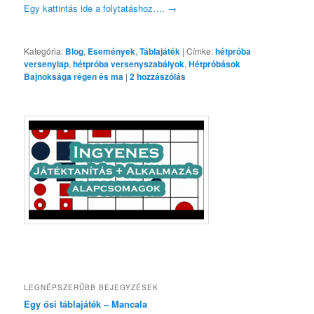
Egy kattintás ide a folytatáshoz….
→
Kategória:
Blog
,
Események
,
Táblajáték
|
Címke:
hétpróba
versenylap
,
hétpróba versenyszabályok
,
Hétpróbások
Bajnoksága régen és ma
|
2
hozzászólás
LEGNÉPSZERŰBB BEJEGYZÉSEK
Egy ősi táblajáték – Mancala