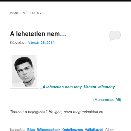
CÍMKE:
VÉLEMÉNY
A lehetetlen nem…
Közzétéve
február 28, 2014
„A lehetetlen nem tény. Hanem vélemény.”
(Muhammad Ali)
Tetszett a bejegyzés? Ha igen, oszd meg másokkal is!
Kategória:
Blog
,
Bölcsességek
,
Önfejlesztés
,
Vállalkozói
|
Címke: