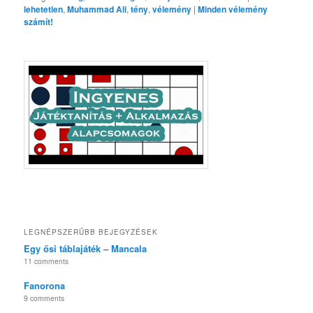
lehetetlen
,
Muhammad Ali
,
tény
,
vélemény
|
Minden vélemény
számít!
LEGNÉPSZERŰBB BEJEGYZÉSEK
Egy ősi táblajáték – Mancala
11 comments
Fanorona
9 comments