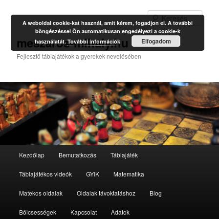
Kere
A weboldal cookie-kat használ, amit kérem, fogadjon el. A további
böngészéssel Ön automatikusan engedélyezi a cookie-k
meszaros-mihaly.hu
Elfogadom
használatát.
További információk
Fejlesztő táblajátékok a gyerekek nevelésében
Fő
Kezdőlap
Bemutatkozás
Táblajáték
Tovább
Tovább
menü
Táblajátékos videók
GYIK
Matematika
az
a
Matekos oldalak
Oldalak távoktatáshoz
Blog
elsődleges
másodlagos
Bölcsességek
Kapcsolat
Adatok
tartalomra
tartalomra