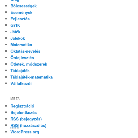
Bölcsességek
Események
Fejlesztés
GYIK
Játék
Játékok
Matematika
Oktatás-nevelés
Önfejlesztés
Ötletek, módszerek
Táblajáték
Táblajáték-matematika
Vállalkozói
META
Regisztráció
Bejelentkezés
RSS
(bejegyzés)
RSS
(hozzászólás)
WordPress.org