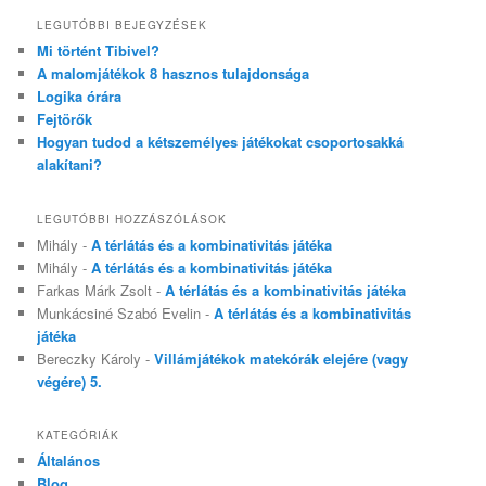
LEGUTÓBBI BEJEGYZÉSEK
Mi történt Tibivel?
A malomjátékok 8 hasznos tulajdonsága
Logika órára
Fejtörők
Hogyan tudod a kétszemélyes játékokat csoportosakká
alakítani?
LEGUTÓBBI HOZZÁSZÓLÁSOK
Mihály
-
A térlátás és a kombinativitás játéka
Mihály
-
A térlátás és a kombinativitás játéka
Farkas Márk Zsolt
-
A térlátás és a kombinativitás játéka
Munkácsiné Szabó Evelin
-
A térlátás és a kombinativitás
játéka
Bereczky Károly
-
Villámjátékok matekórák elejére (vagy
végére) 5.
KATEGÓRIÁK
Általános
Blog