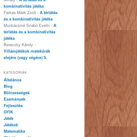
kombinativitás játéka
Farkas Márk Zsolt
-
A térlátás
és a kombinativitás játéka
Munkácsiné Szabó Evelin
-
A
térlátás és a kombinativitás
játéka
Bereczky Károly
-
Villámjátékok matekórák
elejére (vagy végére) 5.
KATEGÓRIÁK
Általános
Blog
Bölcsességek
Események
Fejlesztés
GYIK
Játék
Játékok
Matematika