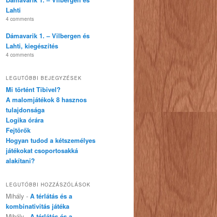
Lahti
4 comments
Dámavarik 1. – Vilbergen és
Lahti, kiegészítés
4 comments
LEGUTÓBBI BEJEGYZÉSEK
Mi történt Tibivel?
A malomjátékok 8 hasznos
tulajdonsága
Logika órára
Fejtörők
Hogyan tudod a kétszemélyes
játékokat csoportosakká
alakítani?
LEGUTÓBBI HOZZÁSZÓLÁSOK
Mihály
-
A térlátás és a
kombinativitás játéka
Mihály
-
A térlátás és a