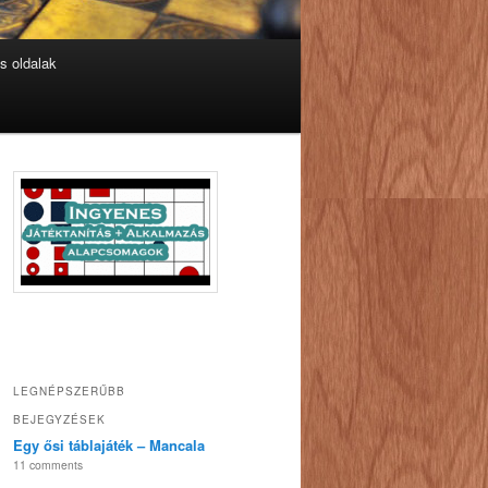
s oldalak
LEGNÉPSZERŰBB
BEJEGYZÉSEK
Egy ősi táblajáték – Mancala
11 comments