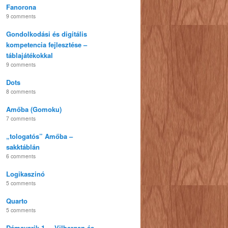
Fanorona
9 comments
Gondolkodási és digitális
kompetencia fejlesztése –
táblajátékokkal
9 comments
Dots
8 comments
Amőba (Gomoku)
7 comments
„tologatós” Amőba –
sakktáblán
6 comments
Logikaszinó
5 comments
Quarto
5 comments
Dámavarik 1. – Vilbergen és