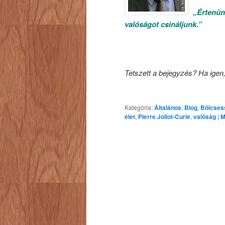
„Értenün
valóságot csináljunk.”
Tetszett a bejegyzés? Ha igen
Kategória:
Általános
,
Blog
,
Bölcses
élet
,
Pierre Joliot-Curie
,
valóság
|
M