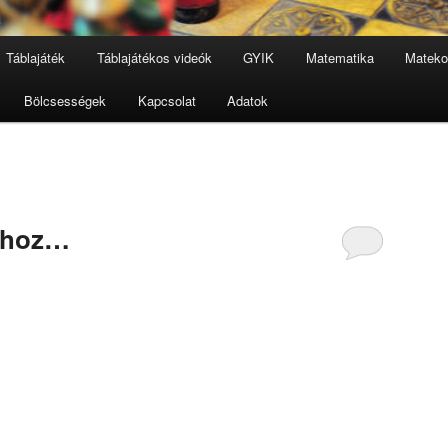
Táblajáték
Táblajátékos videók
GYIK
Matematika
Mateko
Bölcsességek
Kapcsolat
Adatok
ahhoz…