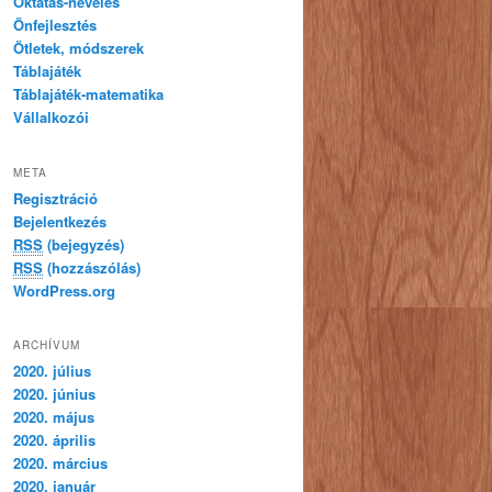
Oktatás-nevelés
Önfejlesztés
Ötletek, módszerek
Táblajáték
Táblajáték-matematika
Vállalkozói
META
Regisztráció
Bejelentkezés
RSS
(bejegyzés)
RSS
(hozzászólás)
WordPress.org
ARCHÍVUM
2020. július
2020. június
2020. május
2020. április
2020. március
2020. január