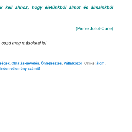
k kell ahhoz, hogy életünkből álmot és álmainkból
(Pierre Joliot-Curie)
, oszd meg másokkal is!
ségek
,
Oktatás-nevelés
,
Önfejlesztés
,
Vállalkozói
|
Címke:
álom
,
inden vélemény számít!