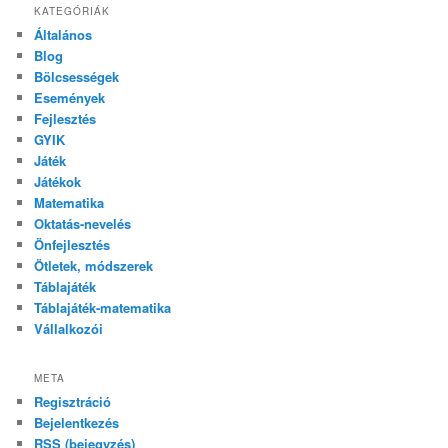
KATEGÓRIÁK
Általános
Blog
Bölcsességek
Események
Fejlesztés
GYIK
Játék
Játékok
Matematika
Oktatás-nevelés
Önfejlesztés
Ötletek, módszerek
Táblajáték
Táblajáték-matematika
Vállalkozói
META
Regisztráció
Bejelentkezés
RSS
(bejegyzés)