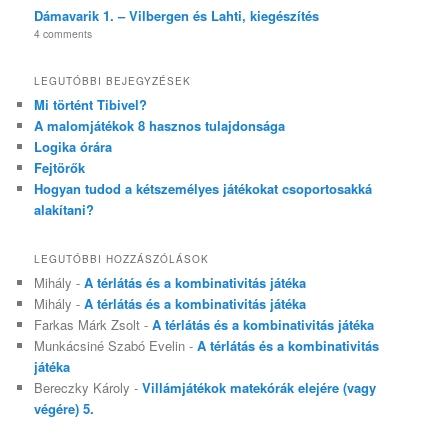
Dámavarik 1. – Vilbergen és Lahti, kiegészítés
4 comments
LEGUTÓBBI BEJEGYZÉSEK
Mi történt Tibivel?
A malomjátékok 8 hasznos tulajdonsága
Logika órára
Fejtörők
Hogyan tudod a kétszemélyes játékokat csoportosakká
alakítani?
LEGUTÓBBI HOZZÁSZÓLÁSOK
Mihály
-
A térlátás és a kombinativitás játéka
Mihály
-
A térlátás és a kombinativitás játéka
Farkas Márk Zsolt
-
A térlátás és a kombinativitás játéka
Munkácsiné Szabó Evelin
-
A térlátás és a kombinativitás
játéka
Bereczky Károly
-
Villámjátékok matekórák elejére (vagy
végére) 5.