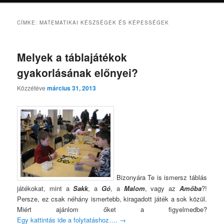
CÍMKE:
MATEMATIKAI KÉSZSÉGEK ÉS KÉPESSÉGEK
Melyek a táblajátékok
gyakorlásának előnyei?
Közzétéve
március 31, 2013
Bizonyára Te is ismersz táblás
játékokat, mint a
Sakk
, a
Gó
, a
Malom
, vagy az
Amőba
?!
Persze, ez csak néhány ismertebb, kiragadott játék a sok közül.
Miért ajánlom őket a figyelmedbe?
Egy kattintás ide a folytatáshoz….
→