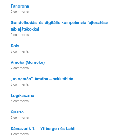
Fanorona
9 comments
Gondolkodási és digitális kompetencia fejlesztése –
táblajátékokkal
9 comments
Dots
8 comments
Amőba (Gomoku)
7 comments
„tologatós” Amőba – sakktáblán
6 comments
Logikaszinó
5 comments
Quarto
5 comments
Dámavarik 1. – Vilbergen és Lahti
4 comments