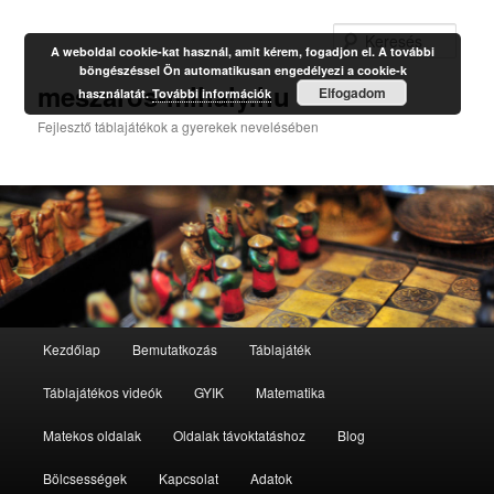
Kere
A weboldal cookie-kat használ, amit kérem, fogadjon el. A további
böngészéssel Ön automatikusan engedélyezi a cookie-k
meszaros-mihaly.hu
Elfogadom
használatát.
További információk
Fejlesztő táblajátékok a gyerekek nevelésében
Fő
Kezdőlap
Bemutatkozás
Táblajáték
Tovább
Tovább
menü
Táblajátékos videók
GYIK
Matematika
az
a
Matekos oldalak
Oldalak távoktatáshoz
Blog
elsődleges
másodlagos
Bölcsességek
Kapcsolat
Adatok
tartalomra
tartalomra