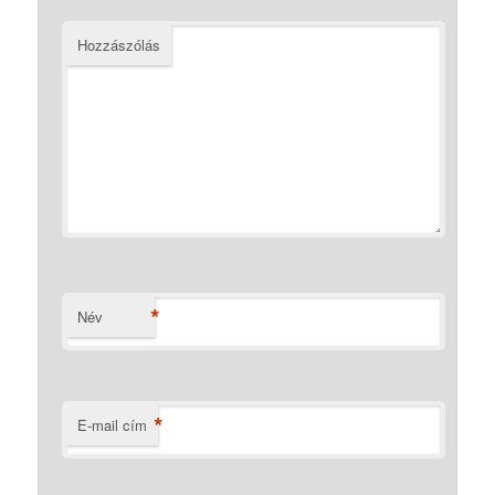
Hozzászólás
*
Név
*
E-mail cím