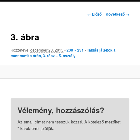
Kép
← Előző
Következő →
navigáció
3. ábra
Közzétéve:
december 28, 2015
-
230 × 231
-
Táblás játékok a
matematika órán, 3. rész – 5. osztály
Vélemény, hozzászólás?
Az email címet nem tesszük közzé.
A kötelező mezőket
*
karakterrel jelöljük.