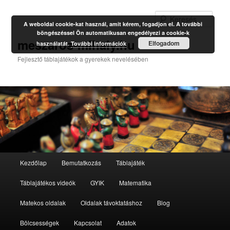
Kere
A weboldal cookie-kat használ, amit kérem, fogadjon el. A további
böngészéssel Ön automatikusan engedélyezi a cookie-k
meszaros-mihaly.hu
Elfogadom
használatát.
További információk
Fejlesztő táblajátékok a gyerekek nevelésében
Fő
Kezdőlap
Bemutatkozás
Táblajáték
Tovább
menü
Táblajátékos videók
GYIK
Matematika
az
Matekos oldalak
Oldalak távoktatáshoz
Blog
elsődleges
Bölcsességek
Kapcsolat
Adatok
tartalomra