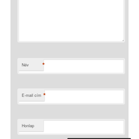
*
Név
*
E-mail cím
Honlap