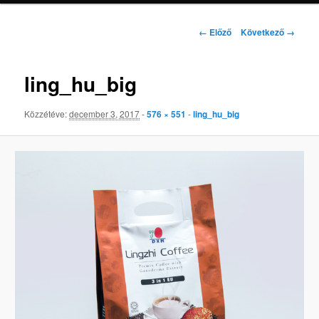
Kép
← Előző
Következő →
navigáció
ling_hu_big
Közzétéve:
december 3, 2017
-
576 × 551
-
ling_hu_big