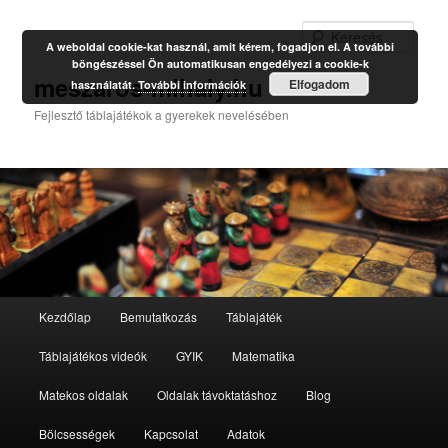
Kere
A weboldal cookie-kat használ, amit kérem, fogadjon el. A további
böngészéssel Ön automatikusan engedélyezi a cookie-k
meszaros-mihaly.hu
Elfogadom
használatát.
További információk
Fejlesztő táblajátékok a gyerekek nevelésében
Fő
Kezdőlap
Bemutatkozás
Táblajáték
Tovább
menü
Táblajátékos videók
GYIK
Matematika
az
Matekos oldalak
Oldalak távoktatáshoz
Blog
elsődleges
Bölcsességek
Kapcsolat
Adatok
tartalomra