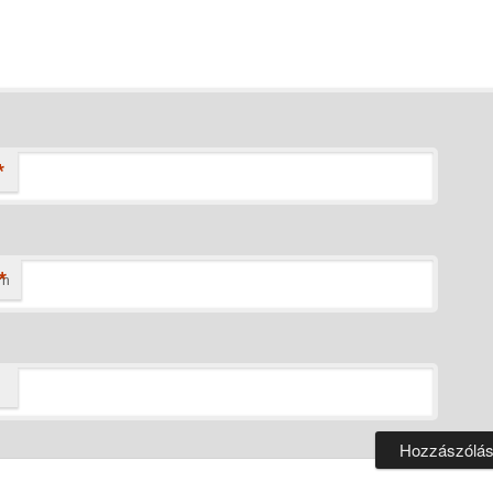
*
*
ím