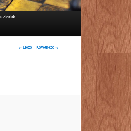
s oldalak
Kép
← Előző
Következő →
navigáció