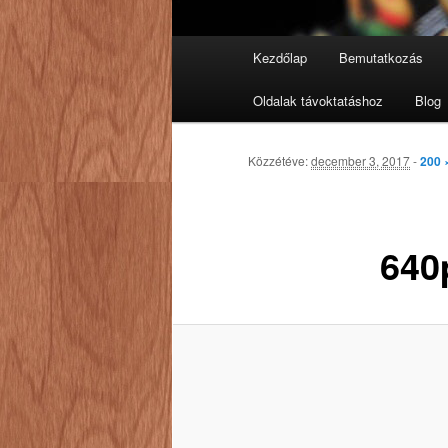
Fő
Kezdőlap
Bemutatkozás
Tovább
menü
Oldalak távoktatáshoz
Blog
az
elsődleges
Közzétéve:
december 3, 2017
-
200 
tartalomra
640