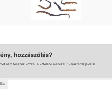
ény, hozzászólás?
ímet nem tesszük közzé.
A kötelező mezőket
*
karakterrel jelöljük.
ólás