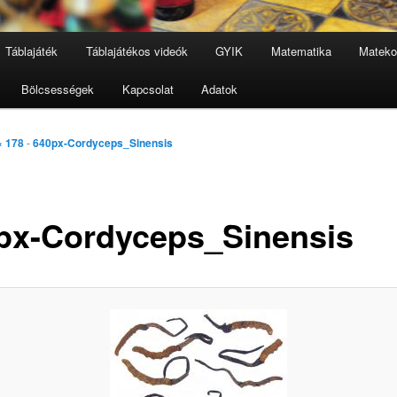
Táblajáték
Táblajátékos videók
GYIK
Matematika
Mateko
Bölcsességek
Kapcsolat
Adatok
× 178
-
640px-Cordyceps_Sinensis
px-Cordyceps_Sinensis