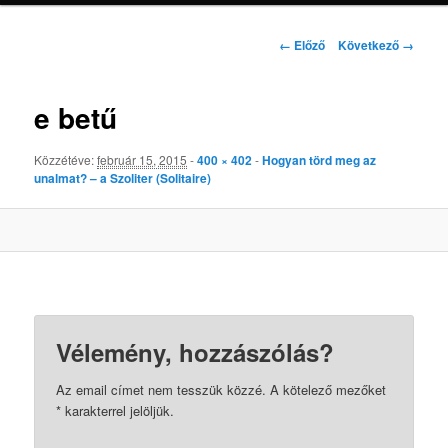
Kép
← Előző
Következő →
navigáció
e betű
Közzétéve:
február 15, 2015
-
400 × 402
-
Hogyan törd meg az
unalmat? – a Szoliter (Solitaire)
Vélemény, hozzászólás?
Az email címet nem tesszük közzé.
A kötelező mezőket
*
karakterrel jelöljük.