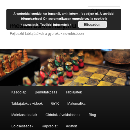
Kere
A weboldal cookie-kat használ, amit kérem, fogadjon el. A további
böngészéssel Ön automatikusan engedélyezi a cookie-k
meszaros-mihaly.hu
Elfogadom
használatát.
További információk
Fejlesztő táblajátékok a gyerekek nevelésében
Fő
Kezdőlap
Bemutatkozás
Táblajáték
Tovább
menü
Táblajátékos videók
GYIK
Matematika
az
Matekos oldalak
Oldalak távoktatáshoz
Blog
elsődleges
Bölcsességek
Kapcsolat
Adatok
tartalomra