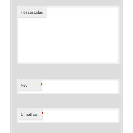
Hozzászólás
*
Név
*
E-mail cím