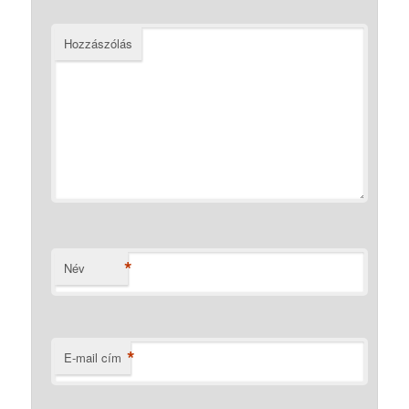
Hozzászólás
*
Név
*
E-mail cím