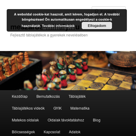
Kere
A weboldal cookie-kat használ, amit kérem, fogadjon el. A további
böngészéssel Ön automatikusan engedélyezi a cookie-k
meszaros-mihaly.hu
Elfogadom
használatát.
További információk
Fejlesztő táblajátékok a gyerekek nevelésében
Fő
Kezdőlap
Bemutatkozás
Táblajáték
Tovább
menü
Táblajátékos videók
GYIK
Matematika
az
Matekos oldalak
Oldalak távoktatáshoz
Blog
elsődleges
Bölcsességek
Kapcsolat
Adatok
tartalomra