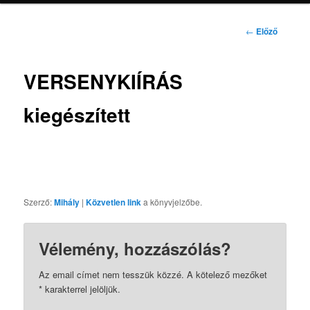
Bejegyzés
←
Előző
navigáció
VERSENYKIÍRÁS
kiegészített
Szerző:
Mihály
|
Közvetlen link
a könyvjelzőbe.
Vélemény, hozzászólás?
Az email címet nem tesszük közzé.
A kötelező mezőket
*
karakterrel jelöljük.