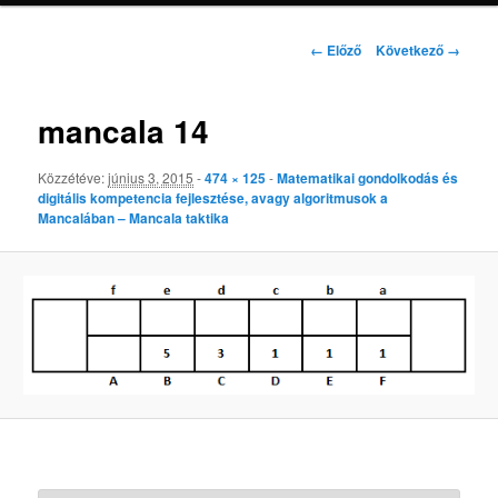
Kép
← Előző
Következő →
navigáció
mancala 14
Közzétéve:
június 3, 2015
-
474 × 125
-
Matematikai gondolkodás és
digitális kompetencia fejlesztése, avagy algoritmusok a
Mancalában – Mancala taktika