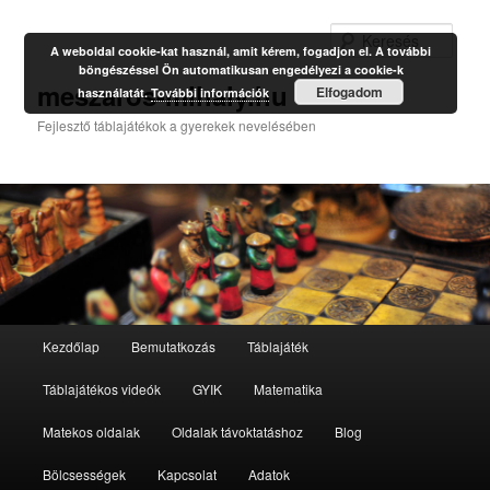
Kere
A weboldal cookie-kat használ, amit kérem, fogadjon el. A további
böngészéssel Ön automatikusan engedélyezi a cookie-k
meszaros-mihaly.hu
Elfogadom
használatát.
További információk
Fejlesztő táblajátékok a gyerekek nevelésében
Fő
Kezdőlap
Bemutatkozás
Táblajáték
Tovább
menü
Táblajátékos videók
GYIK
Matematika
az
Matekos oldalak
Oldalak távoktatáshoz
Blog
elsődleges
Bölcsességek
Kapcsolat
Adatok
tartalomra