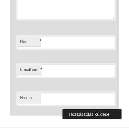
*
Név
*
E-mail cím
Honlap