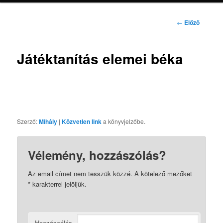
Bejegyzés
←
Előző
navigáció
Játéktanítás elemei béka
Szerző:
Mihály
|
Közvetlen link
a könyvjelzőbe.
Vélemény, hozzászólás?
Az email címet nem tesszük közzé.
A kötelező mezőket
*
karakterrel jelöljük.
Hozzászólás