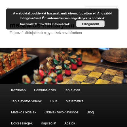
Kere
A weboldal cookie-kat használ, amit kérem, fogadjon el. A további
böngészéssel Ön automatikusan engedélyezi a cookie-k
meszaros-mihaly.hu
Elfogadom
használatát.
További információk
Fejlesztő táblajátékok a gyerekek nevelésében
Fő
Kezdőlap
Bemutatkozás
Táblajáték
Tovább
menü
Táblajátékos videók
GYIK
Matematika
az
Matekos oldalak
Oldalak távoktatáshoz
Blog
elsődleges
Bölcsességek
Kapcsolat
Adatok
tartalomra