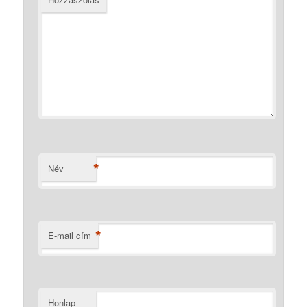
*
Név
*
E-mail cím
Honlap