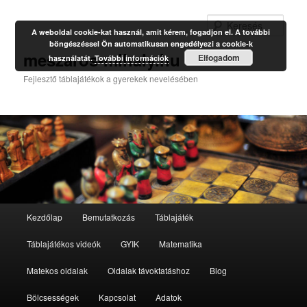
Kere
A weboldal cookie-kat használ, amit kérem, fogadjon el. A további
böngészéssel Ön automatikusan engedélyezi a cookie-k
meszaros-mihaly.hu
Elfogadom
használatát.
További információk
Fejlesztő táblajátékok a gyerekek nevelésében
Fő
Kezdőlap
Bemutatkozás
Táblajáték
Tovább
menü
Táblajátékos videók
GYIK
Matematika
az
Matekos oldalak
Oldalak távoktatáshoz
Blog
elsődleges
Bölcsességek
Kapcsolat
Adatok
tartalomra