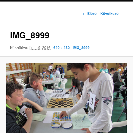
Kép
← Előző
Következő →
navigáció
IMG_8999
Közzétéve:
július 9, 2016
-
640 × 480
-
IMG_8999