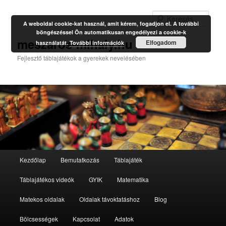
Kere
A weboldal cookie-kat használ, amit kérem, fogadjon el. A további
böngészéssel Ön automatikusan engedélyezi a cookie-k
meszaros-mihaly.hu
Elfogadom
használatát.
További információk
Fejlesztő táblajátékok a gyerekek nevelésében
Fő
Kezdőlap
Bemutatkozás
Táblajáték
Tovább
menü
Táblajátékos videók
GYIK
Matematika
az
Matekos oldalak
Oldalak távoktatáshoz
Blog
elsődleges
Bölcsességek
Kapcsolat
Adatok
tartalomra