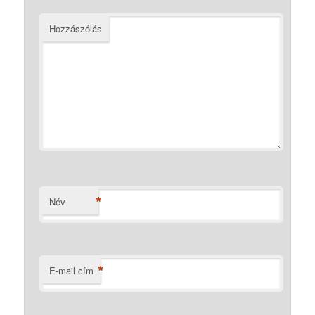
Hozzászólás
*
Név
*
E-mail cím