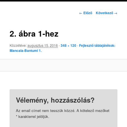
Kép
← Előző
Következő →
navigáció
2. ábra 1-hez
Közzétéve:
augusztus 15, 2016
-
348 × 120
-
Fejlesztő táblajátékok:
Mancala-Bantumi 1.
Vélemény, hozzászólás?
Az email címet nem tesszük közzé.
A kötelező mezőket
*
karakterrel jelöljük.