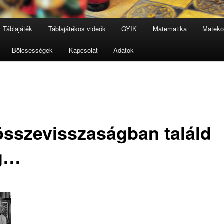
Táblajáték
Táblajátékos videók
GYIK
Matematika
Mateko
Bölcsességek
Kapcsolat
Adatok
összevisszaságban találd
g…