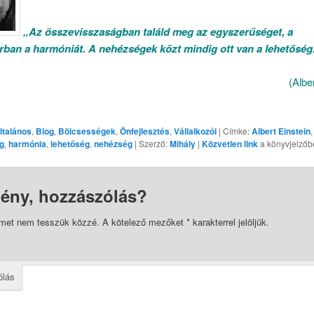
„Az összevisszaságban találd meg az egyszerűséget, a
rban a
harmóniát. A nehézségek közt mindig ott van a lehetőség
(Albe
ltalános
,
Blog
,
Bölcsességek
,
Önfejlesztés
,
Vállalkozói
| Címke:
Albert Einstein
,
g
,
harmónia
,
lehetőség
,
nehézség
| Szerző:
Mihály
|
Közvetlen link
a könyvjelzőb
ény, hozzászólás?
ímet nem tesszük közzé.
A kötelező mezőket
*
karakterrel jelöljük.
ólás