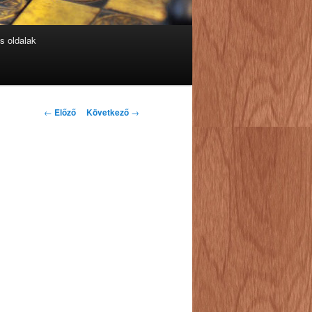
s oldalak
Bejegyzés
←
Előző
Következő
→
navigáció