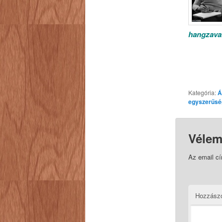
hangzava
Kategória:
Á
egyszerűsé
Vélem
Az email c
Hozzász