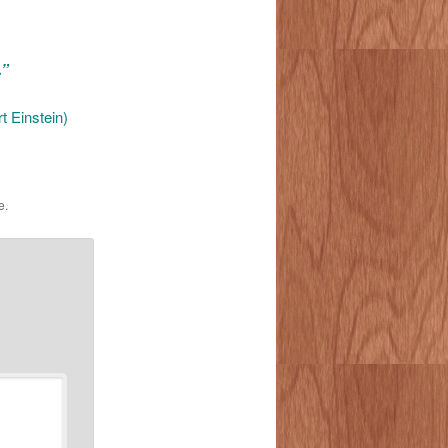
.”
rt Einstein)
e.