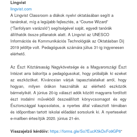
Lingvist
lingvist.com
A Lingvist Classroom a diákok nyelvi oktatásában segíti a
tanárokat, míg a legújabb fejlesztés, a “Course Wizard”
(“Tanfolyam varázsló”) segítségével saját, egyedi tanórák
állíthatók össze pillanatok alatt. A Lingvist az UNESCO
Információs és Kommunikációs Technológiák az Oktatásban Díj
2019 jelöltje volt. Pedagógusok számára július 31-ig ingyenesen
elérhető.
Az Észt Köztársaság Nagykövetsége és a Magyarországi Észt
Intézet arra bátorítja a pedagógusokat, hogy próbálják ki ezeket
az eszközöket. Kíváncsian várjuk tapasztalataikat arról, hogy
hogyan, milyen órákon használták az elérhető eszközök
bármelyikét. A június 20-ig választ adók között magyarra fordított
észt irodalmi művekből összeállított könyvcsomagot és egy
Észtországgal kapcsolatos, a nyertes által választott témában
és időpontban tartott iskolai előadást sorsolunk ki. A nyerteseket
e-mailben értesítjük 2020. június 21-én.
Visszajelző kérdőív:
https://forms.gle/So7EucK5kDxFo9GP6
“