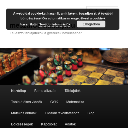
Kere
A weboldal cookie-kat használ, amit kérem, fogadjon el. A további
böngészéssel Ön automatikusan engedélyezi a cookie-k
meszaros-mihaly.hu
Elfogadom
használatát.
További információk
Fejlesztő táblajátékok a gyerekek nevelésében
Fő
Kezdőlap
Bemutatkozás
Táblajáték
Tovább
menü
Táblajátékos videók
GYIK
Matematika
az
Matekos oldalak
Oldalak távoktatáshoz
Blog
elsődleges
Bölcsességek
Kapcsolat
Adatok
tartalomra