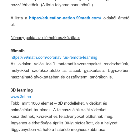
hozzáférhetőek. (A lista folyamatosan bővül.)
A lista a
https://education-nation.99math.com/
oldalról érhető
el.
Néhány példa az elérhető eszközökre:
99math
https://99math.com/coronavirus-remote-learning
Az oldalon valós idejű matematikaversenyeket rendezhetünk,
melyekkel szórakoztatóbb az alapok gyakorlása. Egyszerűen
használható távoktatásban és osztálytermi tanórákon is.
3D learning
www.3dl.no
Több, mint 1000 elemet – 3D modelleket, videókat és
animációkat tartalmaz. A felhasználók saját videókat
készíthetnek, kvízeket és feladványokat oldhatnak meg.
Ingyenes elérhetősége április 30-ig biztosított, de a helyzet
függvényében várható a határidő meghosszabbítása.