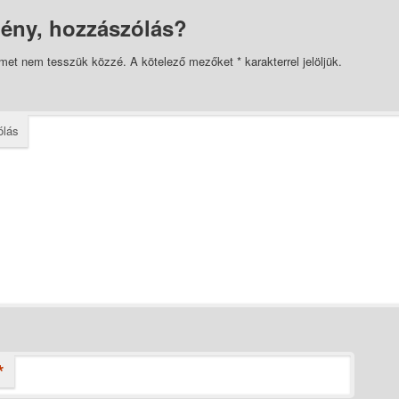
ény, hozzászólás?
ímet nem tesszük közzé.
A kötelező mezőket
*
karakterrel jelöljük.
ólás
*