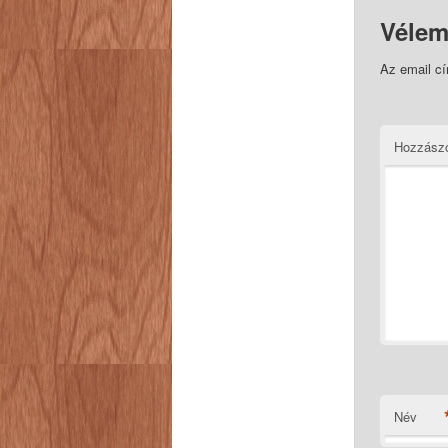
Vélem
Az email c
Hozzász
Név