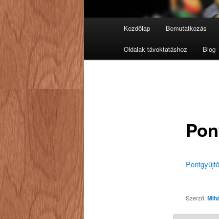
Fő
Kezdőlap
Bemutatkozás
Tovább
menü
Oldalak távoktatáshoz
Blog
az
elsődleges
tartalomra
Pon
Pontgyűjt
Szerző:
Mih