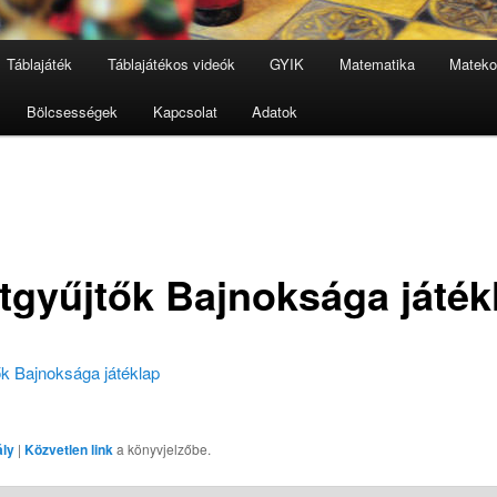
Táblajáték
Táblajátékos videók
GYIK
Matematika
Mateko
Bölcsességek
Kapcsolat
Adatok
tgyűjtők Bajnoksága játék
ők Bajnoksága játéklap
ály
|
Közvetlen link
a könyvjelzőbe.