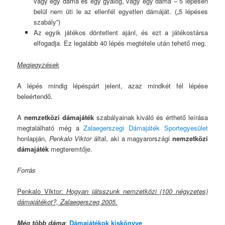
vagy egy dáma és egy gyalog, vagy egy dáma – 5 lépésen
belül nem üti le az ellenfél egyetlen dámáját. („5 lépéses
szabály”)
Az egyik játékos döntetlent ajánl, és ezt a játékostársa
elfogadja. Ez legalább 40 lépés megtétele után tehető meg.
Megjegyzések
A lépés mindig lépéspárt jelent, azaz mindkét fél lépése
beleértendő.
A
nemzetközi dámajáték
szabályainak kiváló és érthető leírása
megtalálható még a
Zalaegerszegi Dámajáték Sportegyesület
honlapján,
Penkalo Viktor
által, aki a magyarországi
nemzetközi
dámajáték
megteremtője.
Forrás
Penkalo Viktor:
Hogyan játsszunk nemzetközi (100 négyzetes)
dámajátékot?, Zalaegerszeg 2005.
Még több dáma
:
Dámajátékok kiskönyve