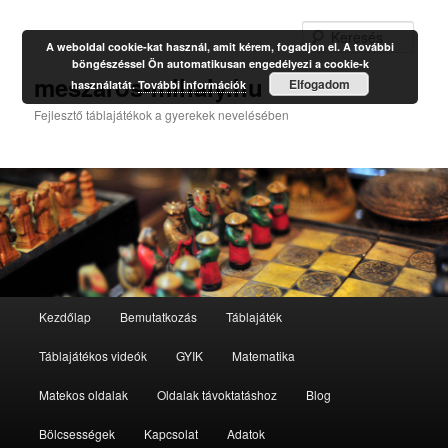
Kere
A weboldal cookie-kat használ, amit kérem, fogadjon el. A további
böngészéssel Ön automatikusan engedélyezi a cookie-k
meszaros-mihaly.hu
Elfogadom
használatát.
További információk
Fejlesztő táblajátékok a gyerekek nevelésében
Fő
Kezdőlap
Bemutatkozás
Táblajáték
Tovább
menü
Táblajátékos videók
GYIK
Matematika
az
Matekos oldalak
Oldalak távoktatáshoz
Blog
elsődleges
Bölcsességek
Kapcsolat
Adatok
tartalomra