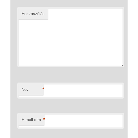
Hozzászólás
*
Név
*
E-mail cím