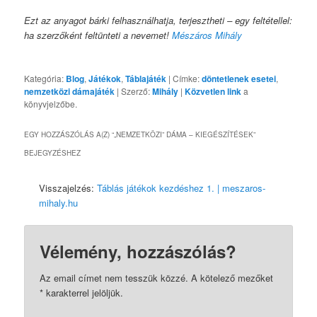
Ezt az anyagot bárki felhasználhatja, terjesztheti – egy feltétellel:
ha szerzőként feltünteti a nevemet!
Mészáros Mihály
Kategória:
Blog
,
Játékok
,
Táblajáték
| Címke:
döntetlenek esetei
,
nemzetközi dámajáték
| Szerző:
Mihály
|
Közvetlen link
a
könyvjelzőbe.
EGY HOZZÁSZÓLÁS A(Z) “
„NEMZETKÖZI” DÁMA – KIEGÉSZÍTÉSEK
”
BEJEGYZÉSHEZ
Visszajelzés:
Táblás játékok kezdéshez 1. | meszaros-
mihaly.hu
Vélemény, hozzászólás?
Az email címet nem tesszük közzé.
A kötelező mezőket
*
karakterrel jelöljük.