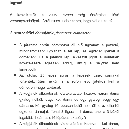
tegyen!
A következők a 2005. évben még érvényben lévő
versenyszabályok. Arról nincs tudomásom, hogy változtak-e?
A
nemzetközi dámajáték
„döntetlen” alapesetei:
A játszma során háromszor áll elő ugyanaz a pozíció,
mindháromszor ugyanaz a fél lép, és egyikük igényli a
döntetlent. Ha a játékos lép, elveszíti jogát a döntetlen
követelésére egészen addig, amíg a helyzet nem
ismétlődik.
Az utolsó 25 lépés során a lépések csak dámával
történtek, ütés nélkül, s a soron lévő játékos kéri a
döntetlen megállapítását.
A végjáték állapotának kialakulásától kezdve három dáma
gyalog nélkül, vagy két dáma és egy gyalog, vagy egy
dáma és két gyalog 16 lépésen belül nem üti le az ellenfél
egyetlen dámáját. Tehát 3 figura – 1 dáma, ahol a 3 közül
legalább 1 dáma. („16 lépéses szabály”)
A végjáték állapotának kialakulásától kezdve – két dáma,