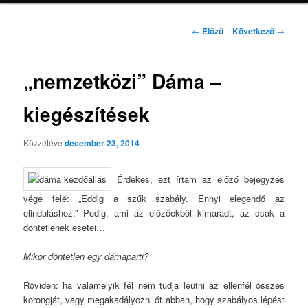
Bejegyzés
←
Előző
Következő
→
navigáció
„nemzetközi” Dáma –
kiegészítések
Közzétéve
december 23, 2014
Érdekes, ezt írtam az előző bejegyzés
vége felé: „Eddig a szűk szabály. Ennyi elegendő az
elinduláshoz.” Pedig, ami az előzőekből kimaradt, az csak a
döntetlenek esetei…
Mikor döntetlen egy dámaparti?
Röviden: ha valamelyik fél nem tudja leütni az ellenfél összes
korongját, vagy megakadályozni őt abban, hogy szabályos lépést