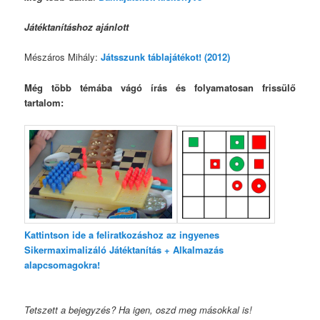
Játéktanításhoz ajánlott
Mészáros Mihály:
Játsszunk táblajátékot! (2012)
Még több témába vágó írás és folyamatosan frissülő
tartalom:
Kattintson ide a feliratkozáshoz az ingyenes
Sikermaximalizáló Játéktanítás + Alkalmazás
alapcsomagokra!
Tetszett a bejegyzés? Ha igen, oszd meg másokkal is!