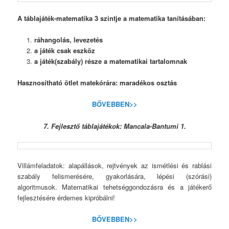
A táblajáték-matematika 3 szintje a matematika tanításában:
ráhangolás, levezetés
a játék csak eszköz
a játék(szabály) része a matematikai tartalomnak
Hasznosítható ötlet matekórára: maradékos osztás
BŐVEBBEN>>
7. Fejlesztő táblajátékok: Mancala-Bantumi 1.
Villámfeladatok: alapállások, rejtvények az ismétlési és rablási
szabály felismerésére, gyakorlására, lépési (szórási)
algoritmusok. Matematikai tehetséggondozásra és a játékerő
fejlesztésére érdemes kipróbálni!
BŐVEBBEN>>