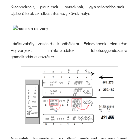
Kisebbeknek, picuriknak, ovisoknak, gyakorlottabbaknak…
Újabb ötletek az elkészítéshez, kövek helyett
Játékszabály variációk kipróbálásra. Feladványok elemzése.
Rejtvények, mintafeladatok tehetséggondozásra,
gondolkodásfejlesztésre
Analógiák, kapcsolatok az ókori egyiptomi matematikával,