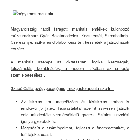
Magyarországi fából faragott mankala emlékek különböző
múzeumokban: Győr, Balatonederics, Kecskemét, Szombathely.
Cseresznye, szilva és diófából készített készletek a játszóházak
részére.
A mankala szerepe az oktatásban: logikai készségek,
fejszámolás, kombinációk, a modern fizikában az entrópia
szemléltetéséhez…
Szabó Csilla gyógypedagógus, mozgásterapeuta szerint:
Az iskolás kort megelőzően és kisiskolás korban is
rendkívül jó játék. Tapasztalatai szerint szívesen játszik
vele mindenféle vérmérsékletű gyerek. Sajátos nevelési
igényű gyerekek is.
Megerősíti a számfogalmat, fejleszti a finommotorikát, a
téri tájékozódást.