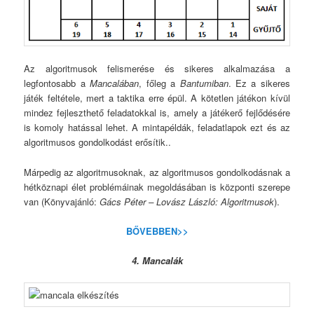
Az algoritmusok felismerése és sikeres alkalmazása a
legfontosabb a
Mancalában
, főleg a
Bantumiban
. Ez a sikeres
játék feltétele, mert a taktika erre épül. A kötetlen játékon kívül
mindez fejleszthető feladatokkal is, amely a játékerő fejlődésére
is komoly hatással lehet. A mintapéldák, feladatlapok ezt és az
algoritmusos gondolkodást erősítik..
Márpedig az algoritmusoknak, az algoritmusos gondolkodásnak a
hétköznapi élet problémáinak megoldásában is központi szerepe
van (Könyvajánló:
Gács Péter – Lovász László: Algoritmusok
).
BŐVEBBEN>>
4. Mancalák