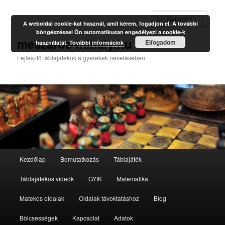
Kere
A weboldal cookie-kat használ, amit kérem, fogadjon el. A további
böngészéssel Ön automatikusan engedélyezi a cookie-k
meszaros-mihaly.hu
Elfogadom
használatát.
További információk
Fejlesztő táblajátékok a gyerekek nevelésében
Fő
Kezdőlap
Bemutatkozás
Táblajáték
Tovább
menü
Táblajátékos videók
GYIK
Matematika
az
Matekos oldalak
Oldalak távoktatáshoz
Blog
elsődleges
Bölcsességek
Kapcsolat
Adatok
tartalomra