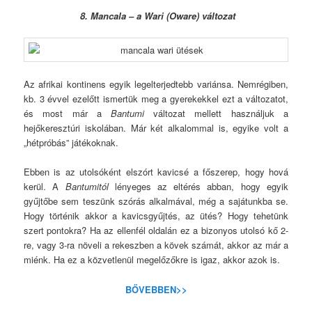
8. Mancala – a Wari (Oware) változat
Az afrikai kontinens egyik legelterjedtebb variánsa. Nemrégiben,
kb. 3 évvel ezelőtt ismertük meg a gyerekekkel ezt a változatot,
és most már a
Bantumi
változat mellett használjuk a
hejőkeresztúri iskolában. Már két alkalommal is, egyike volt a
„hétpróbás” játékoknak.
Ebben is az utolsóként elszórt kavicsé a főszerep, hogy hová
kerül. A
Bantumitól
lényeges az eltérés abban, hogy egyik
gyűjtőbe sem teszünk szórás alkalmával, még a sajátunkba se.
Hogy történik akkor a kavicsgyűjtés, az ütés? Hogy tehetünk
szert pontokra? Ha az ellenfél oldalán ez a bizonyos utolsó kő 2-
re, vagy 3-ra növeli a rekeszben a kövek számát, akkor az már a
miénk. Ha ez a közvetlenül megelőzőkre is igaz, akkor azok is.
BŐVEBBEN>>