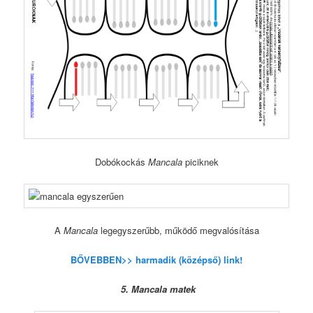
Dobókockás
Mancala
piciknek
A
Mancala
legegyszerűbb, működő megvalósítása
BŐVEBBEN>> harmadik (középső) link!
5. Mancala matek