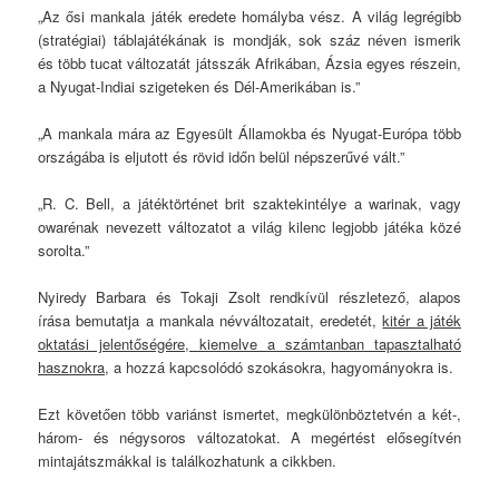
„Az ősi mankala játék eredete homályba vész. A világ legrégibb
(stratégiai) táblajátékának is mondják, sok száz néven ismerik
és több tucat változatát játsszák Afrikában, Ázsia egyes részein,
a Nyugat-Indiai szigeteken és Dél-Amerikában is.”
„A mankala mára az Egyesült Államokba és Nyugat-Európa több
országába is eljutott és rövid időn belül népszerűvé vált.”
„R. C. Bell, a játéktörténet brit szaktekintélye a warinak, vagy
owarénak nevezett változatot a világ kilenc legjobb játéka közé
sorolta.”
Nyiredy Barbara és Tokaji Zsolt rendkívül részletező, alapos
írása bemutatja a mankala névváltozatait, eredetét,
kitér a játék
oktatási jelentőségére, kiemelve a számtanban tapasztalható
hasznokra
, a hozzá kapcsolódó szokásokra, hagyományokra is.
Ezt követően több variánst ismertet, megkülönböztetvén a két-,
három- és négysoros változatokat. A megértést elősegítvén
mintajátszmákkal is találkozhatunk a cikkben.