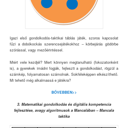
Igazi első gondolkodós-taktikai táblás játék, szoros kapcsolat
fűzi a dobókockás szerencsejátékokhoz – körbejárás gödörbe
szórással, vagy mezőérintéssel.
Miért vele kezdjél? Mert könnyen megtanulható (fokozatonként
is), a gyerekek imádni fogják, fejleszti a gondolkodást, rögzül a
számkép, folyamatosan számolnak. Sokféleképpen elkészíthető.
Mi tehető még alkalmassá e játékra?
BŐVEBBEN>>
3. Matematikai gondolkodás és digitális kompetencia
fejlesztése, avagy algoritmusok a Mancalában – Mancala
taktika