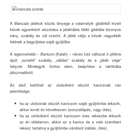
A
Mancala
játékok közös lényege a valamelyik gödörből kivett
kövek egyenkénti elszórása a játéktábla többi gödrébe bizonyos
irány, szabály és cél szerint. A játék célja a kövek nagyobbik
felének a begyűjtése saját gyűjtőbe.
A legismertebb –
Bantumi
(Kalah) – néven futó változat 3 pillérre
épül: „ismétlő” szabály, „rablási” szabály és a „játék vége”
helyzet. Mindegyik fontos elem, beépítése a taktikába
játszmadöntő.
Az első kettőnél az utolsóként elszórt kavicsnak van
jelentősége:
ha az utolsónak elszórt kavicsom saját gyűjtőmbe érkezik,
akkor ismét én következem (sorozatlépés, vagy ütés);
ha az utolsóként elszórt kavicsom üres rekeszbe érkezik
az én oldalamon, akkor ez a kavics és a vele szembeni
rekesz tartalma a gyűjtőmbe vándorol (rablás, ütés).