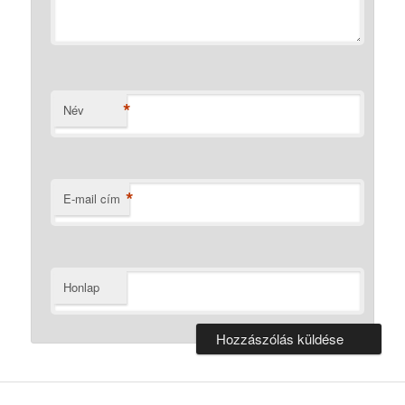
*
Név
*
E-mail cím
Honlap