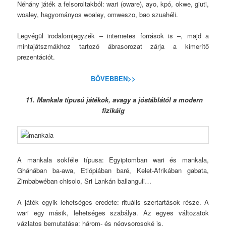
Néhány játék a felsoroltakból: wari (oware), ayo, kpó, okwe, giuti,
woaley, hagyományos woaley, omweszo, bao szuahéli.
Legvégül irodalomjegyzék – internetes források is –, majd a
mintajátszmákhoz tartozó ábrasorozat zárja a kimerítő
prezentációt.
BŐVEBBEN>>
11. Mankala típusú játékok, avagy a jóstáblától a modern
fizikáig
A mankala sokféle típusa: Egyiptomban wari és mankala,
Ghánában ba-awa, Etiópiában baré, Kelet-Afrikában gabata,
Zimbabwéban chisolo, Sri Lankán ballanguli…
A játék egyik lehetséges eredete: rituális szertartások része. A
wari egy másik, lehetséges szabálya. Az egyes változatok
vázlatos bemutatása: három- és négysorosoké is.