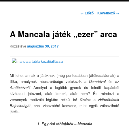
Bejegyzés
←
Előző
Következő
→
navigáció
A Mancala játék „ezer” arca
Közzétéve
augusztus 30, 2017
Mi lehet annak a játéknak (még pontosabban játékcsaládnak) a
titka, amelynek népszerűsége vetekszik a
Dámáéval
és az
Amőbáéval
? Amelyet a legtöbb gyerek és felnőtt kapásból
kiválaszt játszani, akár ismeri, akár nem? És mindezt a
versenyek motiváló légköre nélkül is! Kivéve a
Hétpróbások
Bajnokságát
, ahol visszatérő kedvenc, mint egyik választható
játék…
1. Egy ősi táblajáték – Mancala