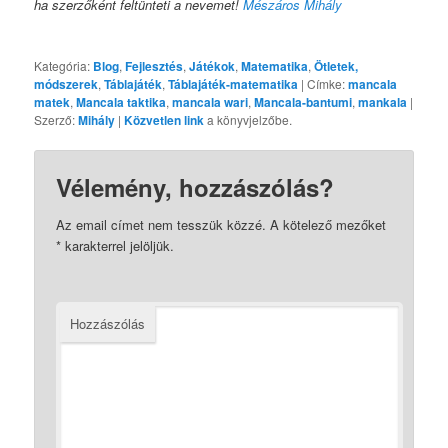
ha szerzőként feltünteti a nevemet!
Mészáros Mihály
Kategória:
Blog
,
Fejlesztés
,
Játékok
,
Matematika
,
Ötletek,
módszerek
,
Táblajáték
,
Táblajáték-matematika
| Címke:
mancala
matek
,
Mancala taktika
,
mancala wari
,
Mancala-bantumi
,
mankala
|
Szerző:
Mihály
|
Közvetlen link
a könyvjelzőbe.
Vélemény, hozzászólás?
Az email címet nem tesszük közzé.
A kötelező mezőket
*
karakterrel jelöljük.
Hozzászólás