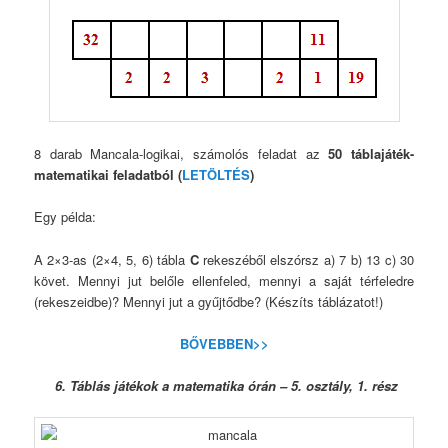
8 darab Mancala-logikai, számolós feladat az
50 táblajáték-
matematikai feladatból (
LETÖLTÉS
)
Egy példa:
A 2×3-as (2×4, 5, 6) tábla
C
rekeszéből elszórsz a) 7 b) 13 c) 30
követ. Mennyi jut belőle ellenfeled, mennyi a saját térfeledre
(rekeszeidbe)? Mennyi jut a gyűjtődbe? (Készíts táblázatot!)
BŐVEBBEN>>
6. Táblás játékok a matematika órán – 5. osztály, 1. rész