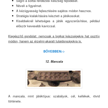
Segíti a sorba rendezési készség fejlődését.
Növeli a figyelmet.
A kézügyesség fejlesztésére sajátos módon hasznos.
Stratégia kialakítására készteti a játékosokat.
Kisebbeknél lehetséges a játék egyszerűsítése, például
először kevesebb kaviccsal.
Kiegészítő gondolat: nemcsak a logikai készségekre hat pozitív
módon, hanem az érzelmi-akarati tulajdonságokra is.
BŐVEBBEN>>
12. Mancala
A
mancala
, mint játéktípus: szabályok, cél, kellékek, rövid
története.