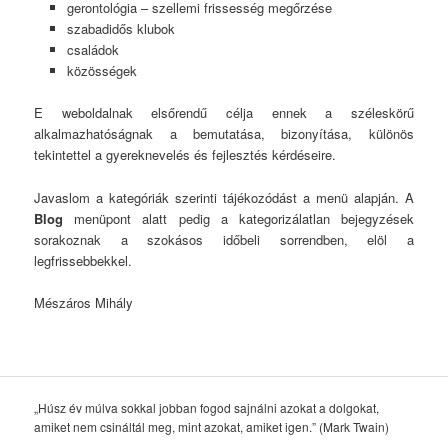
gerontológia – szellemi frissesség megőrzése
szabadidős klubok
családok
közösségek
E weboldalnak elsőrendű célja ennek a széleskörű
alkalmazhatóságnak a bemutatása, bizonyítása, különös
tekintettel a gyereknevelés és fejlesztés kérdéseire.
Javaslom a kategóriák szerinti tájékozódást a menü alapján. A
Blog
menüpont alatt pedig a kategorizálatlan bejegyzések
sorakoznak a szokásos időbeli sorrendben, elöl a
legfrissebbekkel.
Mészáros Mihály
„Húsz év múlva sokkal jobban fogod sajnálni azokat a dolgokat,
amiket nem csináltál meg, mint azokat, amiket igen.” (Mark Twain)