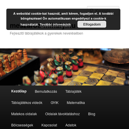
Kere
A weboldal cookie-kat használ, amit kérem, fogadjon el. A további
böngészéssel Ön automatikusan engedélyezi a cookie-k
meszaros-mihaly.hu
Elfogadom
használatát.
További információk
Fejlesztő táblajátékok a gyerekek nevelésében
Fő
Kezdőlap
Bemutatkozás
Táblajáték
Tovább
menü
Táblajátékos videók
GYIK
Matematika
az
Matekos oldalak
Oldalak távoktatáshoz
Blog
elsődleges
Bölcsességek
Kapcsolat
Adatok
tartalomra