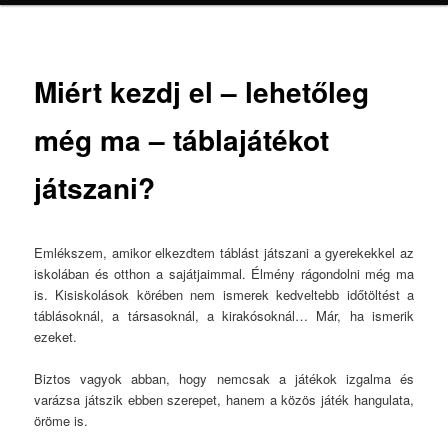
Miért kezdj el – lehetőleg
még ma – táblajátékot
játszani?
Emlékszem, amikor elkezdtem táblást játszani a gyerekekkel az
iskolában és otthon a sajátjaimmal. Élmény rágondolni még ma
is. Kisiskolások körében nem ismerek kedveltebb időtöltést a
táblásoknál, a társasoknál, a kirakósoknál… Már, ha ismerik
ezeket.
Biztos vagyok abban, hogy nemcsak a játékok izgalma és
varázsa játszik ebben szerepet, hanem a közös játék hangulata,
öröme is.