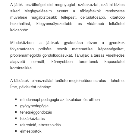
A játék feszültséget old, megnyugtat, szórakoztat, ezáltal biztos
siker! Megfigyeléseim szerint a táblajátékok rendszeres
művelése magabiztosabb fellépést, céltudatosabb, kitartóbb
hozzáállást, kiegyensúlyozottabb és vidámabb lelkületet
kölcsönöz.
Mindeközben, a játékok gyakorlása révén a gyerekek
folyamatosan próbára teszik matematikai képességeiket,
problémamegoldó gondolkodásukat. Tanulják a társas viselkedés
alapvető normáit, könnyebben teremtenek kapcsolatot
kortársaikkal.
A táblások felhasználási területe meglehetősen széles – lehetne.
Íme, példaként néhány:
mindennapi pedagógia az iskolában és otthon
gyógypedagógia
tehetséggondozás
felzárkóztatás
rekreáció, stresszoldás
elmesportok