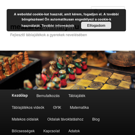
Kere
A weboldal cookie-kat használ, amit kérem, fogadjon el. A további
böngészéssel Ön automatikusan engedélyezi a cookie-k
meszaros-mihaly.hu
Elfogadom
használatát.
További információk
Fejlesztő táblajátékok a gyerekek nevelésében
Fő
Kezdőlap
Bemutatkozás
Táblajáték
Tovább
menü
Táblajátékos videók
GYIK
Matematika
az
Matekos oldalak
Oldalak távoktatáshoz
Blog
elsődleges
Bölcsességek
Kapcsolat
Adatok
tartalomra