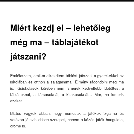
Miért kezdj el – lehetőleg
még ma – táblajátékot
játszani?
Emlékszem, amikor elkezdtem táblást játszani a gyerekekkel az
iskolában és otthon a sajátjaimmal. Élmény rágondolni még ma
is. Kisiskolások körében nem ismerek kedveltebb időtöltést a
táblásoknál, a társasoknál, a kirakósoknál… Már, ha ismerik
ezeket.
Biztos vagyok abban, hogy nemcsak a játékok izgalma és
varázsa játszik ebben szerepet, hanem a közös játék hangulata,
öröme is.