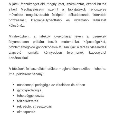
A játék feszültséget old, megnyugtat, szórakoztat, ezáltal biztos
siker! Megfigyeléseim szerint a táblajátékok rendszeres
művelése magabiztosabb fellépést, céltudatosabb, kitartóbb
hozzáállást, kiegyensúlyozottabb és vidámabb lelkületet
kölcsönöz.
Mindeközben, a játékok gyakorlása révén a gyerekek
folyamatosan próbára teszik matematikai képességeiket,
problémamegoldó gondolkodásukat. Tanulják a társas viselkedés
alapvető normáit, könnyebben teremtenek kapcsolatot
kortársaikkal.
A táblások felhasználási területe meglehetősen széles – lehetne.
Íme, példaként néhány:
mindennapi pedagógia az iskolában és otthon
gyógypedagógia
tehetséggondozás
felzárkóztatás
rekreáció, stresszoldás
elmesportok