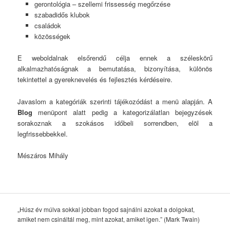
gerontológia – szellemi frissesség megőrzése
szabadidős klubok
családok
közösségek
E weboldalnak elsőrendű célja ennek a széleskörű
alkalmazhatóságnak a bemutatása, bizonyítása, különös
tekintettel a gyereknevelés és fejlesztés kérdéseire.
Javaslom a kategóriák szerinti tájékozódást a menü alapján. A
Blog
menüpont alatt pedig a kategorizálatlan bejegyzések
sorakoznak a szokásos időbeli sorrendben, elöl a
legfrissebbekkel.
Mészáros Mihály
„Húsz év múlva sokkal jobban fogod sajnálni azokat a dolgokat,
amiket nem csináltál meg, mint azokat, amiket igen.” (Mark Twain)