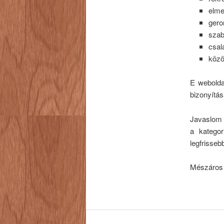
elme
gero
szab
csal
köz
E webolda
bizonyítás
Javaslom a
a kategor
legfrisseb
Mészáros 