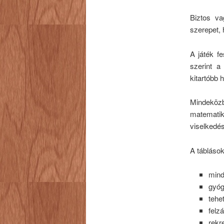
Biztos v
szerepet, 
A játék fe
szerint a
kitartóbb 
Mindeközb
matemati
viselkedés
A táblások
mind
gyóg
tehe
felz
rekr