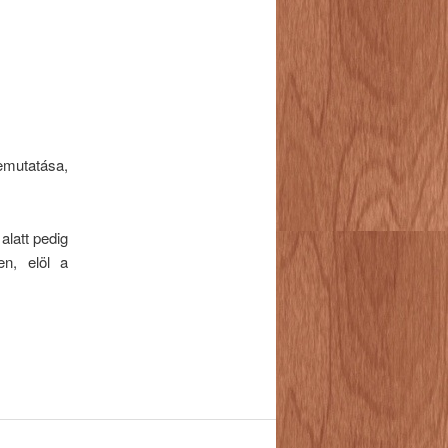
emutatása,
latt pedig
en, elöl a