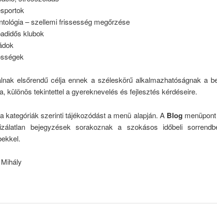
sportok
ntológia – szellemi frissesség megőrzése
adidős klubok
ádok
össégek
lnak elsőrendű célja ennek a széleskörű alkalmazhatóságnak a b
a, különös tekintettel a gyereknevelés és fejlesztés kérdéseire.
 kategóriák szerinti tájékozódást a menü alapján. A
Blog
menüpont a
izálatlan bejegyzések sorakoznak a szokásos időbeli sorrendb
bekkel.
Mihály