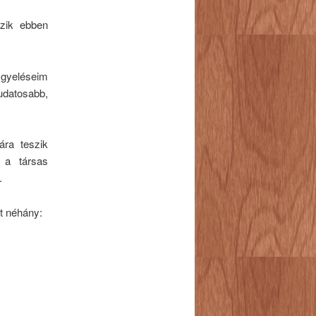
zik ebben
figyeléseim
udatosabb,
ára teszik
 a társas
.
nt néhány: