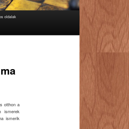
s oldalak
g ma
s otthon a
m ismerek
ha ismerik