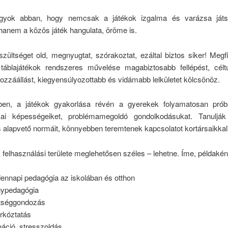
agyok abban, hogy nemcsak a játékok izgalma és varázsa játs
hanem a közös játék hangulata, öröme is.
szültséget old, megnyugtat, szórakoztat, ezáltal biztos siker! Meg
 táblajátékok rendszeres művelése magabiztosabb fellépést, célt
hozzáállást, kiegyensúlyozottabb és vidámabb lelkületet kölcsönöz.
en, a játékok gyakorlása révén a gyerekek folyamatosan prób
kai képességeiket, problémamegoldó gondolkodásukat. Tanulják
 alapvető normáit, könnyebben teremtenek kapcsolatot kortársaikkal
 felhasználási területe meglehetősen széles – lehetne. Íme, példaké
ennapi pedagógia az iskolában és otthon
ypedagógia
tséggondozás
árkóztatás
eáció, stresszoldás