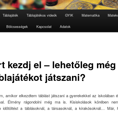
Táblajáték
Táblajátékos videók
GYIK
Matematika
Mateko
Bölcsességek
Kapcsolat
Adatok
rt kezdj el – lehetőleg mé
blajátékot játszani?
, amikor elkezdtem táblást játszani a gyerekekkel az iskolában é
mmal. Élmény rágondolni még ma is. Kisiskolások körében ne
b időtöltést a táblásoknál, a társasoknál, a kirakósoknál… Már, 