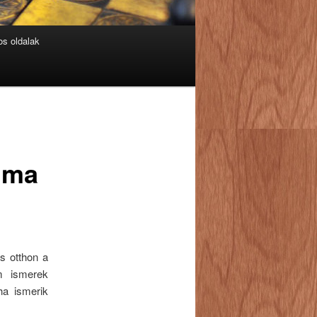
s oldalak
g ma
s otthon a
m ismerek
ha ismerik