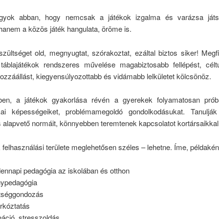
agyok abban, hogy nemcsak a játékok izgalma és varázsa játs
hanem a közös játék hangulata, öröme is.
szültséget old, megnyugtat, szórakoztat, ezáltal biztos siker! Meg
 táblajátékok rendszeres művelése magabiztosabb fellépést, célt
hozzáállást, kiegyensúlyozottabb és vidámabb lelkületet kölcsönöz.
en, a játékok gyakorlása révén a gyerekek folyamatosan prób
kai képességeiket, problémamegoldó gondolkodásukat. Tanulják
 alapvető normáit, könnyebben teremtenek kapcsolatot kortársaikkal
 felhasználási területe meglehetősen széles – lehetne. Íme, példaké
ennapi pedagógia az iskolában és otthon
ypedagógia
tséggondozás
árkóztatás
eáció, stresszoldás