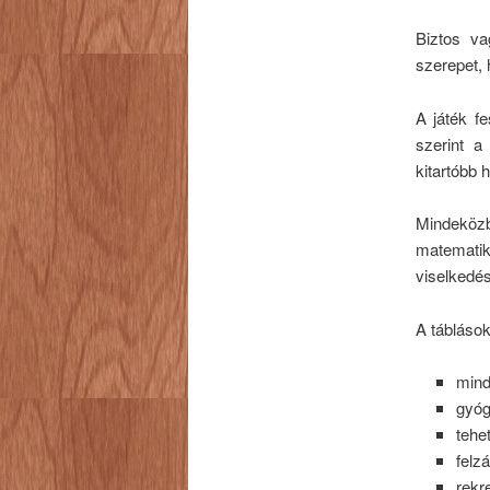
Biztos v
szerepet, 
A játék fe
szerint a
kitartóbb 
Mindeközb
matemati
viselkedés
A táblások
mind
gyóg
tehe
felz
rekr