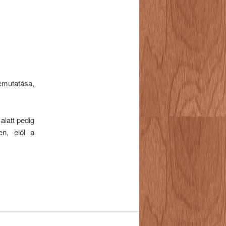
emutatása,
latt pedig
en, elöl a