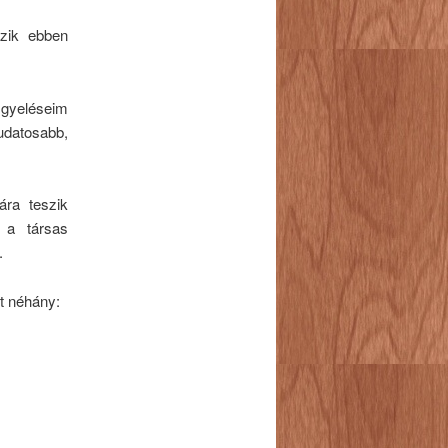
zik ebben
figyeléseim
udatosabb,
ára teszik
 a társas
.
nt néhány: