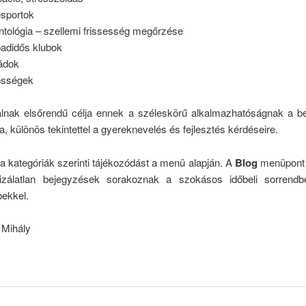
sportok
ntológia – szellemi frissesség megőrzése
adidős klubok
ádok
össégek
lnak elsőrendű célja ennek a széleskörű alkalmazhatóságnak a b
a, különös tekintettel a gyereknevelés és fejlesztés kérdéseire.
 kategóriák szerinti tájékozódást a menü alapján. A
Blog
menüpont a
izálatlan bejegyzések sorakoznak a szokásos időbeli sorrendb
bekkel.
Mihály