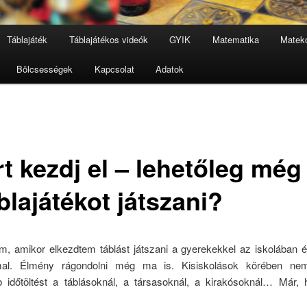
Táblajáték
Táblajátékos videók
GYIK
Matematika
Mateko
Bölcsességek
Kapcsolat
Adatok
rt kezdj el – lehetőleg mé
blajátékot játszani?
, amikor elkezdtem táblást játszani a gyerekekkel az iskolában é
mmal. Élmény rágondolni még ma is. Kisiskolások körében ne
b időtöltést a táblásoknál, a társasoknál, a kirakósoknál… Már, 