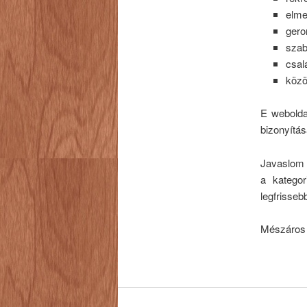
elme
gero
szab
csal
köz
E webolda
bizonyítás
Javaslom a
a kategor
legfrisseb
Mészáros 